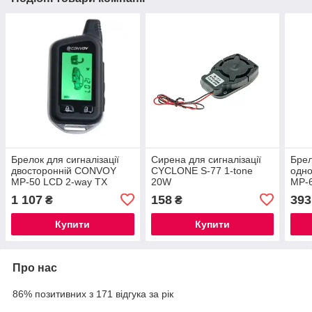
Брелок для сигналізації
Сирена для сигналізації
Брел
двосторонній CONVOY
CYCLONE S-77 1-tone
одн
MP-50 LCD 2-way TX
20W
MP-
1 107
158
393
₴
₴
Купити
Купити
Про нас
86% позитивних з 171 відгука за рік