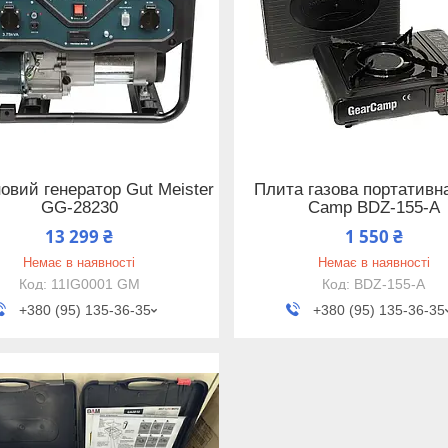
овий генератор Gut Meister
Плита газова портативн
GG-28230
Camp BDZ-155-A
13 299 ₴
1 550 ₴
Немає в наявності
Немає в наявності
11IG0001 GM
BDZ-155-A
+380 (95) 135-36-35
+380 (95) 135-36-35