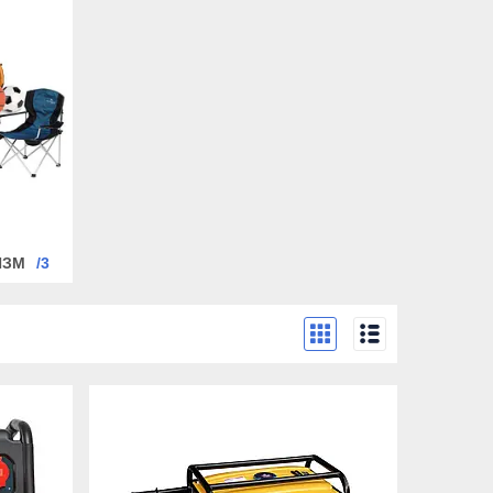
ИЗМ
3