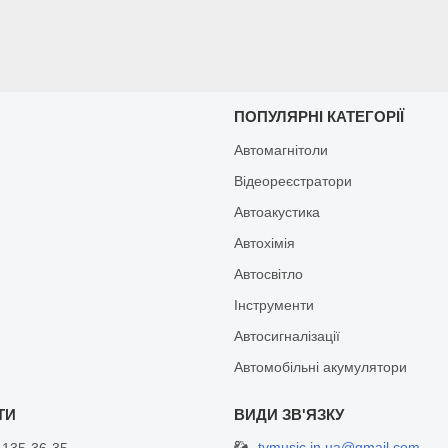
И
ПОПУЛЯРНІ КАТЕГОРІЇ
Автомагнітоли
Відеореєстратори
Автоакустика
Автохімія
Автосвітло
Інструменти
Автосигналізації
Автомобільні акумулятори
tvmusic.in.ua@gmail.com
 135-36-35