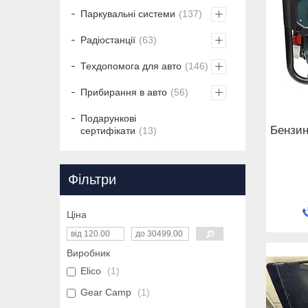
Паркувальні системи
137
Радіостанції
63
Техдопомога для авто
146
Прибирання в авто
56
Подарункові
Бензин
сертифікати
13
Фільтри
Ціна
Виробник
Elico
1
Gear Camp
1