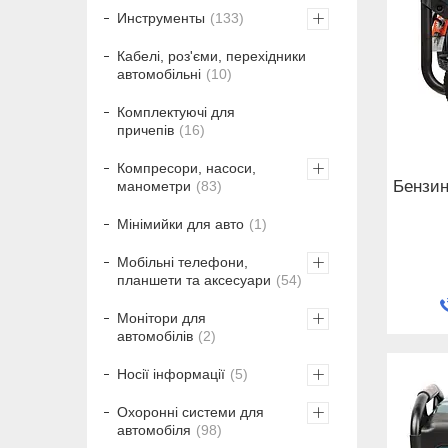
Инструменты
133
Кабелі, роз'єми, перехідники
автомобільні
10
Комплектуючі для
причепів
16
Компресори, насоси,
Бензин
манометри
83
Мінімийки для авто
1
Мобільні телефони,
планшети та аксесуари
54
Монітори для
автомобілів
2
Носії інформації
5
Охоронні системи для
автомобіля
98