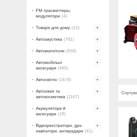
FM-трасмиттеры,
модулятори
4
Товари для дому
12
Автоакустика
781
Автомагнітоли
658
Автомобільні
аксесуари
495
Автосвітло
1678
Автохімія та
автокосметика
1167
Акумулятори й
аксесуари
18
Відеореєстратори, gps-
навігатори, антирадари
41