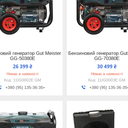
овий генератор Gut Meister
Бензиновий генератор Gut
GG-50380E
GG-70380E
26 399 ₴
30 499 ₴
Немає в наявності
Немає в наявності
11IG0002E GM
11IG0003E GM
+380 (95) 135-36-35
+380 (95) 135-36-35