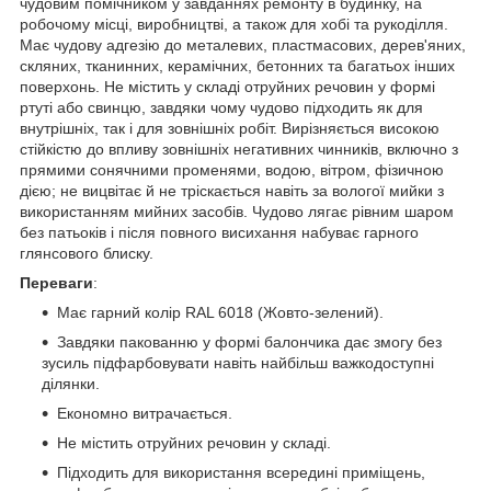
чудовим помічником у завданнях ремонту в будинку, на
робочому місці, виробництві, а також для хобі та рукоділля.
Має чудову адгезію до металевих, пластмасових, дерев'яних,
скляних, тканинних, керамічних, бетонних та багатьох інших
поверхонь. Не містить у складі отруйних речовин у формі
ртуті або свинцю, завдяки чому чудово підходить як для
внутрішніх, так і для зовнішніх робіт. Вирізняється високою
стійкістю до впливу зовнішніх негативних чинників, включно з
прямими сонячними променями, водою, вітром, фізичною
дією; не вицвітає й не тріскається навіть за вологої мийки з
використанням мийних засобів. Чудово лягає рівним шаром
без патьоків і після повного висихання набуває гарного
глянсового блиску.
Переваги
:
Має гарний колір RAL 6018 (Жовто-зелений).
Завдяки пакованню у формі балончика дає змогу без
зусиль підфарбовувати навіть найбільш важкодоступні
ділянки.
Економно витрачається.
Не містить отруйних речовин у складі.
Підходить для використання всередині приміщень,