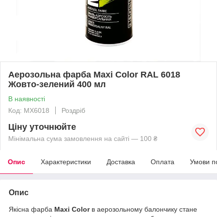
Аерозольна фарба Maxi Color RAL 6018
Жовто-зелений 400 мл
В наявності
Код: MX6018
Роздріб
Ціну уточнюйте
Мінімальна сума замовлення на сайті — 100 ₴
Опис
Характеристики
Доставка
Оплата
Умови п
Опис
Якісна фарба
Maxi Color
в аерозольному балончику стане