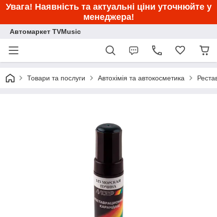
Увага! Наявність та актуальні ціни уточнюйте у
менеджера!
Автомаркет TVMusic
Товари та послуги
Автохімія та автокосметика
Рестав