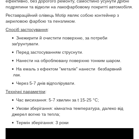
ефективно, без дорогого ремонту, самостійно усунути дрібні
подряпини та відколи на лакофарбовому покритті автомобіля.
Реставраційний олівець Motip являє собою контейнер з
акриловою фарбою та пензликом.
Спосіб застосування
:
Знежирити й очистити поверхню, за потреби
заґрунтувати.
Перед застосуванням струснути.
Нанести на оброблювану поверхню тонким шаром.
На емаль з ефектом "металік" нанести безбарвний
лак.
Через 5-7 днів відполірувати.
Технічні параметри
:
Час висихання: 5-7 хвилин за t 15-25 °C;
Умови зберігання: кімнатна температура, далеко від
джерел вогню та тепла;
Термін зберігання: 3 роки