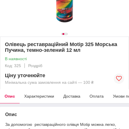
Олівець реставраційний Motip 325 Морська
Пучина, темно-зелений 12 мл
В наявності
Код: 325
Роздріб
Ціну уточнюйте
Мінімальна сума замовлення на сайті — 100 ₴
Опис
Характеристики
Доставка
Оплата
Умови п
Опис
За допомогою реставраційного олівця Motip можна легко,