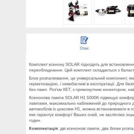
Опис
Комплект ксенону SOLAR підходить для встановлення н
переобладнання. Цей комплект складається з баласт
Блок розпалювання, це універсальний компонент, який
герметизацією, і невибагливі в експлуатації. Для бе
без ламп. Роз'єм КЕТ, з прямокутним конектором, н
Ксенонова лампа SOLAR H1 5000K підвищує комфорт і
лампами, максимально наближений до природного де
автомобілів із цоколем H1, можна встановлювати в го
яке гарантує комфорт Ваших очей, не засліплює інши
годин.
Комплектація
: дві ксенонові лампи, два блоки роз