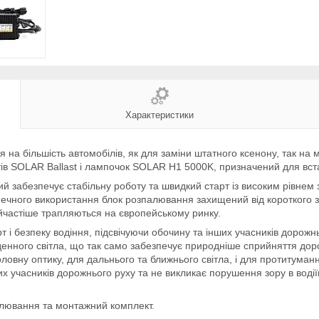
Характеристики
а більшість автомобілів, як для заміни штатного ксенону, так на м
ів SOLAR Ballast і лампочок SOLAR H1 5000K, призначений для вста
 забезпечує стабільну роботу та швидкий старт із високим рівнем з
зпечного використання блок розпалювання захищений від короткого з
айчастіше трапляються на європейському ринку.
 безпеку водіння, підсвічуючи обочину та інших учасників дорожнь
нного світла, що так само забезпечує природніше сприйняття доро
ловну оптику, для дальнього та ближнього світла, і для протитуман
х учасників дорожнього руху та не викликає порушення зору в водії
палювання та монтажний комплект.