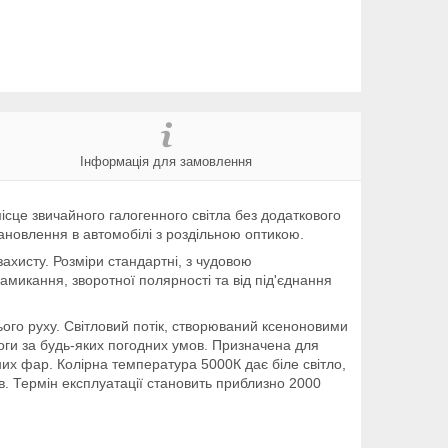
Інформація для замовлення
ісце звичайного галогенного світла без додаткового
новлення в автомобілі з роздільною оптикою.
ахисту. Розміри стандартні, з чудовою
амикання, зворотної полярності та від під'єднання
ого руху. Світловий потік, створюваний ксеноновими
ги за будь-яких погодних умов. Призначена для
них фар. Колірна температура 5000К дає біле світло,
в. Термін експлуатації становить приблизно 2000