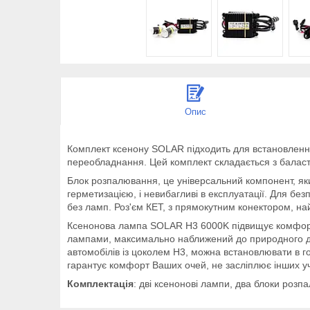
Опис
Комплект ксенону SOLAR підходить для встановлення н
переобладнання. Цей комплект складається з баласт
Блок розпалювання, це універсальний компонент, який
герметизацією, і невибагливі в експлуатації. Для бе
без ламп. Роз'єм КЕТ, з прямокутним конектором, н
Ксенонова лампа SOLAR H3 6000K підвищує комфорт і
лампами, максимально наближений до природного де
автомобілів із цоколем H3, можна встановлювати в го
гарантує комфорт Ваших очей, не засліплює інших уч
Комплектація
: дві ксенонові лампи, два блоки роз