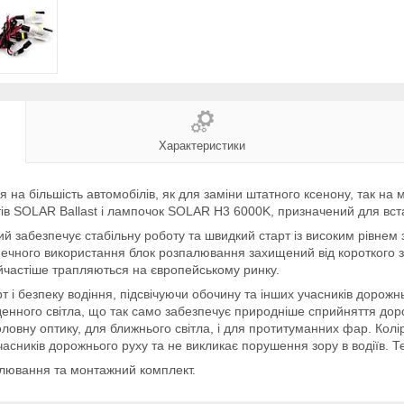
Характеристики
а більшість автомобілів, як для заміни штатного ксенону, так на м
ів SOLAR Ballast і лампочок SOLAR H3 6000K, призначений для вста
 забезпечує стабільну роботу та швидкий старт із високим рівнем з
зпечного використання блок розпалювання захищений від короткого з
айчастіше трапляються на європейському ринку.
 безпеку водіння, підсвічуючи обочину та інших учасників дорожнь
нного світла, що так само забезпечує природніше сприйняття доро
ловну оптику, для ближнього світла, і для протитуманних фар. Колі
асників дорожнього руху та не викликає порушення зору в водіїв. Т
палювання та монтажний комплект.