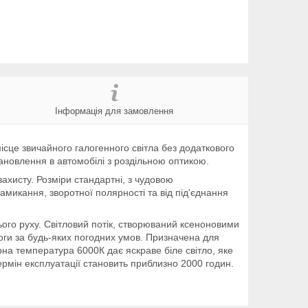
Інформація для замовлення
ісце звичайного галогенного світла без додаткового
новлення в автомобілі з роздільною оптикою.
ахисту. Розміри стандартні, з чудовою
амикання, зворотної полярності та від під'єднання
ого руху. Світловий потік, створюваний ксеноновими
ги за будь-яких погодних умов. Призначена для
рна температура 6000К дає яскраве біле світло, яке
ермін експлуатації становить приблизно 2000 годин.