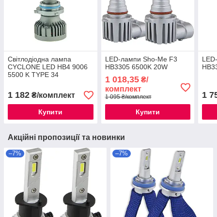
Світлодіодна лампа
LED-лампи Sho-Me F3
LED
CYCLONE LED HB4 9006
HB3305 6500K 20W
HB33
5500 K TYPE 34
1 018,35
₴/
комплект
1 182
1 7
₴/комплект
1 095 ₴/комплект
Купити
Купити
Акційні пропозиції та новинки
–7%
–7%