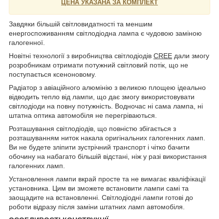
ЦЕНА УКАЗАНА ЗА КОМПЛЕКТ
Завдяки більшій світловидатності та меншим
енергоспоживанням світлодіодна лампа є чудовою заміною
галогенної.
Новітні технології з виробництва світлодіодів
CREE
дали змогу
розробникам отримати потужний світловий потік, що не
поступається ксеноновому.
Радіатор з авіаційного алюмінію з великою площею ідеально
відводить тепло від лампи, що дає змогу використовувати
світлодіоди на повну потужність. Водночас ні сама лампа, ні
штатна оптика автомобіля не перегріваються.
Розташування світлодіодів, що повністю збігається з
розташуванням ниток накала оригінальних галогенних ламп.
Ви не будете зліпити зустрічний транспорт і чітко бачити
обочину на набагато більшій відстані, ніж у разі використання
галогенних ламп.
Установлення лампи вкрай просте та не вимагає кваліфікації
установника. Цим ви зможете встановити лампи самі та
заощадите на встановленні. Світлодіодні лампи готові до
роботи відразу після заміни штатних ламп автомобіля.