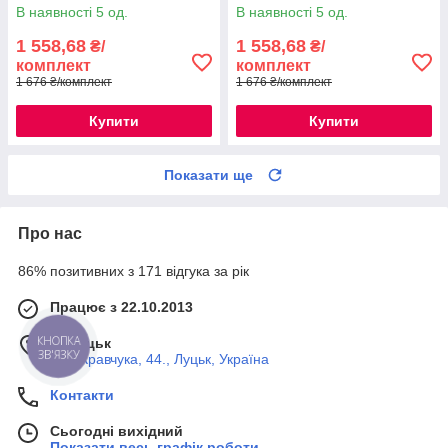
В наявності 5 од.
В наявності 5 од.
1 558,68
1 558,68
₴/
₴/
комплект
комплект
1 676 ₴/комплект
1 676 ₴/комплект
Купити
Купити
Показати ще
Про нас
86% позитивних з 171 відгука за рік
Працює з 22.10.2013
КНОПКА
м. Луцьк
ЗВ'ЯЗКУ
вул. Кравчука, 44., Луцьк, Україна
Контакти
Сьогодні вихідний
Показати весь графік роботи