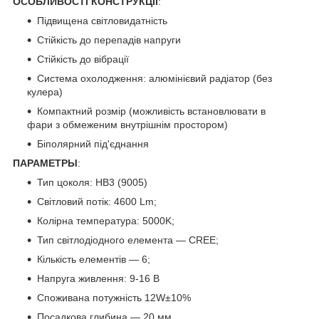
ОСОБЛИВОСТІ КОНСТРУКЦІЇ
:
Підвищена світловидатність
Стійкість до перепадів напруги
Стійкість до вібрації
Система охолодження: алюмінієвий радіатор (без
кулера)
Компактний розмір (можливість встановлювати в
фари з обмеженим внутрішнім простором)
Біполярний під'єднання
ПАРАМЕТРЫ
:
Тип цоколя: HB3 (9005)
Світловий потік: 4600 Lm;
Колірна температура: 5000K;
Тип світлодіодного елемента — CREE;
Кількість елементів — 6;
Напруга живлення: 9-16 B
Споживана потужність 12W±10%
Посадкова глибина — 20 мм