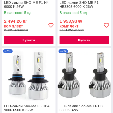
LED-лампи SHO-ME F1 H4
LED-лампи SHO-ME F1
6000 K 26W
HB3305 6000 K 26W
В наявності 5 од.
В наявності 5 од.
2 494,26
1 953,93
₴/
₴/
комплект
комплект
2 682 ₴/комплект
2 101 ₴/комплект
Купити
Купити
–7%
–7%
LED-лампи Sho-Me F6 HB4
LED-лампи Sho-Me F6 H3
9006 6500 K 32W
6500K 32W