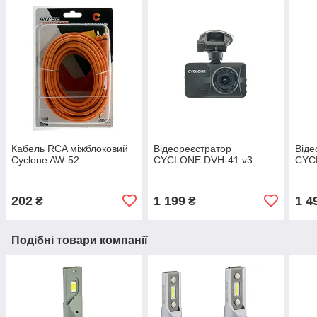
Кабель RCA міжблоковий
Відеореєстратор
Віде
Cyclone AW-52
CYCLONE DVH-41 v3
CYC
202
1 199
1 4
₴
₴
Подібні товари компанії