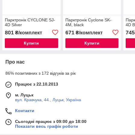
Парктронік CYCLONE SJ-
Парктронік Cyclone SK-
Парк
4D Silver
4M, black
4D B
801
671
745
₴/комплект
₴/комплект
Купити
Купити
Про нас
86% позитивних з 172 відгуків за рік
Працює з 22.10.2013
м. Луцьк
вул. Кравчука, 44., Луцьк, Україна
Контакти
Сьогодні працює з 09:00 до 18:00
Показати весь графік роботи