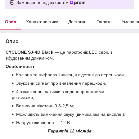
Замовлення під захистом
Опис
Характеристики
Доставка
Оплата
Умови п
Опис
CYCLONE SJ-4D Black
— це парктронік LED серії, з
вбудованим динаміком.
Особливості
:
Колірна та цифрова індикація відстані до перешкоди.
Звуковий сигнал про виявлення перешкоди.
4 знімні чорні датчики з водонепроникними
роз'ємами;
Визначна відстань 0,3-2,5 м;
Можливість вимкнення звуку (вимикачем на дисплеї);
Напруга живлення — 12 В
Гарантія 12 місяців