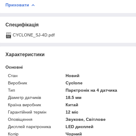
Приховати
Специфікація
CYCLONE_SJ-4D.pdf
Характеристики
Основні
Стан
Новий
Виробник
Cyclone
Тип
Парктронік на 4 датчика
Діаметр датчиків
18.5 мм
Країна виробник
Китай
Гарантійний термін
12 міс
Оповіщення
Звукове, Світлове
Дисплей парктроника
LED дисплей
Колір
Чорний