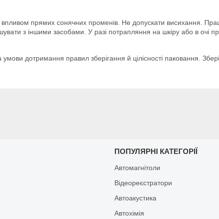
ід впливом прямих сонячних променів. Не допускати висихання. Пр
вати з іншими засобами. У разі потрапляння на шкіру або в очі про
а умови дотримання правил зберігання й цілісності паковання. Зберіг
И
ПОПУЛЯРНІ КАТЕГОРІЇ
Автомагнітоли
Відеореєстратори
Автоакустика
Автохімія