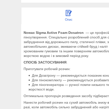
Опис
Nowax Sigma Active Foam Dosatron
— це професійн
піноутворення. Спеціально розроблений спосіб для с
забруднення від дорожнього пилу, статичної плівки,
автомобільних дисках, змиваючи стійкий бруд і налі
хромованим гумовим та іншим поверхням автомобіля
жорсткою водою і в зимовий період року.
СПОСІБ ЗАСТОСУВАННЯ
:
Приготувати робочий розчин:
Для Дозатрону — рекомендується показник конц
Для пінокомплекту — рекомендується розбавити 
Для піногенератора — ручної помпи низького ти
жорсткості води.
Оптимальна пропорція розведення засобу підбираєть
Нанести робочий розчин на сухий автомобіль знизу-в
разі, коли автомобіль сильно забруднений або нагріт