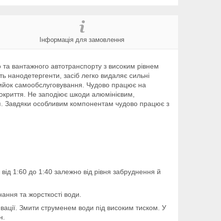
Інформація для замовлення
 та вантажного автотранспорту з високим рівнем
ь нанодетергенти, засіб легко видаляє сильні
омийок самообслуговування. Чудово працює на
покриття. Не заподіює шкоди алюмінієвим,
я. Завдяки особливим компонентам чудово працює з
ід 1:60 до 1:40 залежно від рівня забруднення й
ання та жорсткості води.
вації. Змити струменем води під високим тиском. У
н.