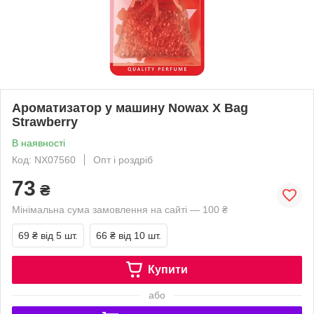
Ароматизатор у машину Nowax X Bag
Strawberry
В наявності
Код: NX07560
Опт і роздріб
73
₴
Мінімальна сума замовлення на сайті — 100 ₴
69 ₴
від 5 шт.
66 ₴
від 10 шт.
Купити
або