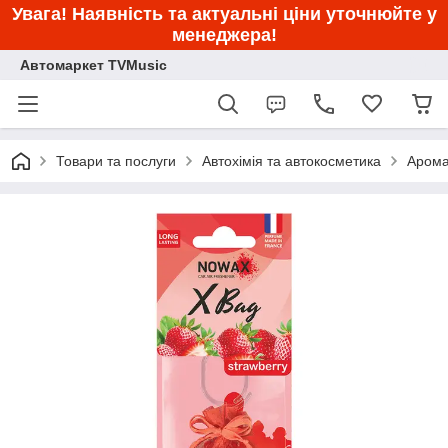
Увага! Наявність та актуальні ціни уточнюйте у
менеджера!
Автомаркет TVMusic
Товари та послуги
Автохімія та автокосметика
Арома