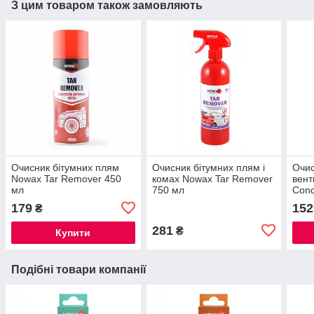
З цим товаром також замовляють
Очисник бітумних плям
Очисник бітумних плям і
Очис
Nowax Tar Remover 450
комах Nowax Tar Remover
вент
мл
750 мл
Cond
мл
179
152
₴
281
₴
Купити
Подібні товари компанії