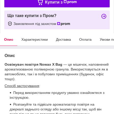
Купити з
Що таке купити з Пром?
Замовлення під захистом
Опис
Характеристики
Доставка
Оплата
Умови п
Опис
Освіжувач повітря Nowax X Bag
— це мішечок, наповнений
ароматизованою полімерною гранула. Використовується як в
автомобілях, так і в побутових приміщеннях (будинок, офіс
тощо).
Спосіб застосування
:
Перед використанням продукту уважно ознайомтеся з
інструкцією.
Розпакуйте та підвісьте ароматизатор повітря на
дзеркалі заднього огляду або іншому місці так, щоб він
висів вільно та не торкався будь-яких поверхонь.