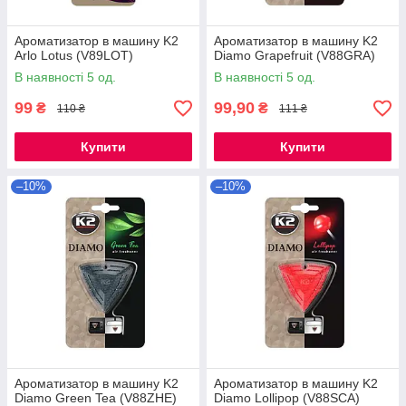
Ароматизатор в машину K2
Ароматизатор в машину K2
Arlo Lotus (V89LOT)
Diamo Grapefruit (V88GRA)
В наявності 5 од.
В наявності 5 од.
99
99,90
₴
₴
110 ₴
111 ₴
Купити
Купити
–10%
–10%
Ароматизатор в машину K2
Ароматизатор в машину K2
Diamo Green Tea (V88ZHE)
Diamo Lollipop (V88SCA)