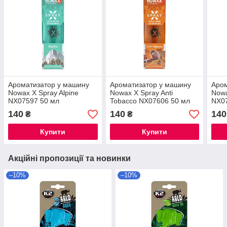
Ароматизатор у машину
Ароматизатор у машину
Аром
Nowax X Spray Alpine
Nowax X Spray Anti
Nowa
NX07597 50 мл
Tobacco NX07606 50 мл
NX0
140
140
140
₴
₴
Купити
Купити
Акційні пропозиції та новинки
–10%
–10%