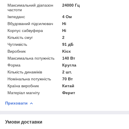
Максимальний діапазон
24000 Гц
частоти
Імпеданс
4 Ом
Вбудований підсилювач
Ні
Корпус сабвуфера
Ні
Кількість смуг
2
Чутливість
91 дБ
Виробник
Kicx
Максимальна потужність
140 Вт
Форма
Кругла
Кількість динаміків
2 шт.
Номінальна потужність
70 Вт
Країна виробник
Китай
Матеріал магніту
Ферит
Приховати
Умови доставки