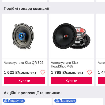
Подібні товари компанії
Автоакустика Kicx QR 502
Автоакустика Kicx
Авто
HeadShot M65
1 621
1 798
1 4
₴/комплект
₴/комплект
Купити
Купити
Акційні пропозиції та новинки
Подарунок
Подарунок