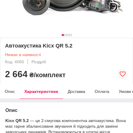
Автоакустика Kicx QR 5.2
Немає в наявності
Код: 4066
Роздріб
2 664
₴/комплект
Опис
Характеристики
Доставка
Оплата
Умови 
Опис
Kicx QR 5.2
— це 2-смугова компонентна автоакустика. Вона
має гарне збалансоване звучання й підходить для заміни
заводських динаміків. Встановлюються в штатні місця