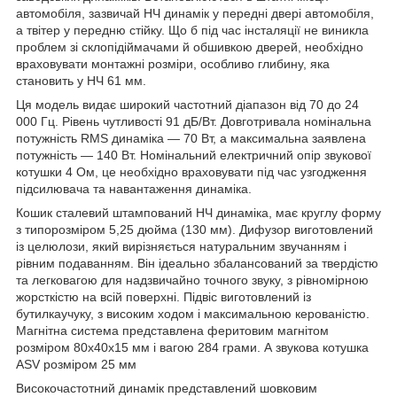
автомобіля, зазвичай НЧ динамік у передні двері автомобіля,
а твітер у передню стійку. Що б під час інсталяції не виникла
проблем зі склопідіймачами й обшивкою дверей, необхідно
враховувати монтажні розміри, особливо глибину, яка
становить у НЧ 61 мм.
Ця модель видає широкий частотний діапазон від 70 до 24
000 Гц. Рівень чутливості 91 дБ/Вт. Довготривала номінальна
потужність RMS динаміка — 70 Вт, а максимальна заявлена
потужність — 140 Вт. Номінальний електричний опір звукової
котушки 4 Ом, це необхідно враховувати під час узгодження
підсилювача та навантаження динаміка.
Кошик сталевий штампований НЧ динаміка, має круглу форму
з типорозміром 5,25 дюйма (130 мм). Дифузор виготовлений
із целюлози, який вирізняється натуральним звучанням і
рівним подаванням. Він ідеально збалансований за твердістю
та легковагою для надзвичайно точного звуку, з рівномірною
жорсткістю на всій поверхні. Підвіс виготовлений із
бутилкаучуку, з високим ходом і максимальною керованістю.
Магнітна система представлена феритовим магнітом
розміром 80x40x15 мм і вагою 284 грами. А звукова котушка
ASV розміром 25 мм
Високочастотний динамік представлений шовковим