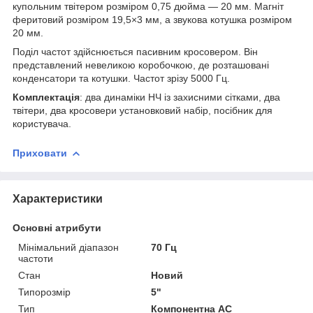
купольним твітером розміром 0,75 дюйма — 20 мм. Магніт
феритовий розміром 19,5×3 мм, а звукова котушка розміром
20 мм.
Поділ частот здійснюється пасивним кросовером. Він
представлений невеликою коробочкою, де розташовані
конденсатори та котушки. Частот зрізу 5000 Гц.
Комплектація
: два динаміки НЧ із захисними сітками, два
твітери, два кросовери установковий набір, посібник для
користувача.
Приховати
Характеристики
Основні атрибути
Мінімальний діапазон
70 Гц
частоти
Стан
Новий
Типорозмір
5"
Тип
Компонентна АС