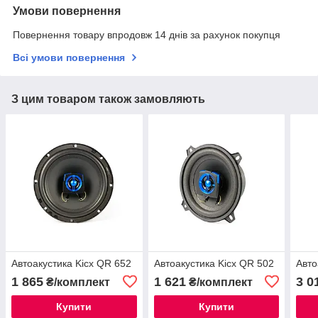
Умови повернення
Повернення товару впродовж 14 днів за рахунок покупця
Всі умови повернення
З цим товаром також замовляють
Автоакустика Kicx QR 652
Автоакустика Kicx QR 502
Авто
1 865
1 621
3 0
₴/комплект
₴/комплект
Купити
Купити