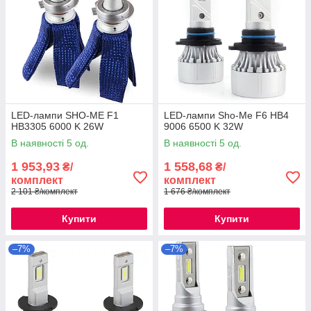
LED-лампи SHO-ME F1
LED-лампи Sho-Me F6 HB4
HB3305 6000 K 26W
9006 6500 K 32W
В наявності 5 од.
В наявності 5 од.
1 953,93
1 558,68
₴/
₴/
комплект
комплект
2 101 ₴/комплект
1 676 ₴/комплект
Купити
Купити
–7%
–7%