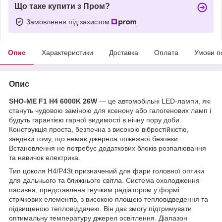
Що таке купити з Пром?
Замовлення під захистом
Опис
Характеристики
Доставка
Оплата
Умови п
Опис
SHO-ME F1 H4 6000K 26W
— це автомобільні LED-лампи, які
стануть чудовою заміною для ксенону або галогенових ламп і
будуть гарантією гарної видимості в нічну пору доби.
Конструкція проста, безпечна з високою вібростійкістю,
завдяки тому, що немає джерела пожежної безпеки.
Встановлення не потребує додаткових блоків розпалювання
та навичок електрика.
Тип цоколя H4/P43t призначений для фари головної оптики
для дальнього та ближнього світла. Система охолодження
пасивна, представлена гнучким радіатором у формі
стрічкових елементів, з високою площею тепловідведення та
підвищеною тепловіддачею. Він дає змогу підтримувати
оптимальну температуру джерел освітлення. Діапазон