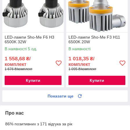
LED-лампи Sho-Me F6 H3
LED-лампи Sho-Me F3 H11
6500K 32W
6500K 20W
В наявності 5 од.
В наявності
1 558,68
1 018,35
₴/
₴/
комплект
комплект
1 676 ₴/комплект
1 095 ₴/комплект
Купити
Купити
Показати ще
Про нас
86% позитивних з 171 відгука за рік