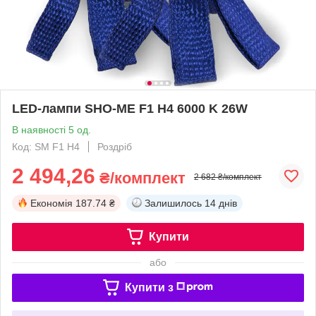
LED-лампи SHO-ME F1 H4 6000 K 26W
В наявності 5 од.
Код: SM F1 H4
Роздріб
2 494,26
₴/комплект
2 682 ₴/комплект
Економія
187.74 ₴
Залишилось
14 днів
Купити
або
Купити з