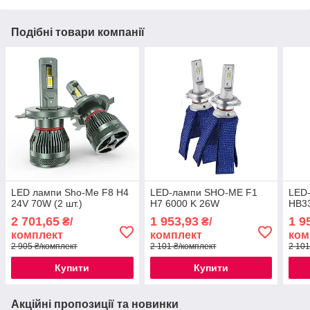
Подібні товари компанії
LED лампи Sho-Me F8 H4
LED-лампи SHO-ME F1
LED
24V 70W (2 шт.)
H7 6000 K 26W
HB3
2 701,65
1 953,93
1 9
₴/
₴/
комплект
комплект
ком
2 905 ₴/комплект
2 101 ₴/комплект
2 101
Купити
Купити
Акційні пропозиції та новинки