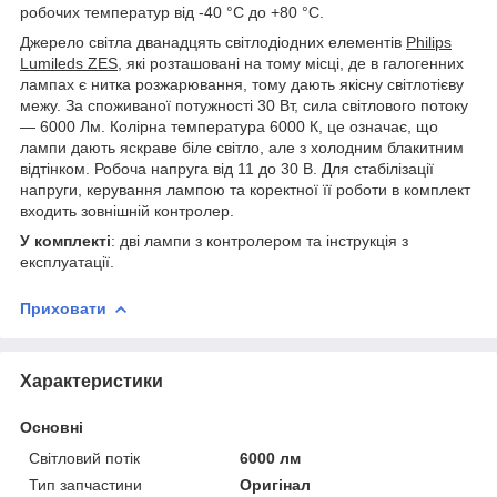
робочих температур від -40 °C до +80 °C.
Джерело світла дванадцять світлодіодних елементів
Philips
Lumileds ZES
, які розташовані на тому місці, де в галогенних
лампах є нитка розжарювання, тому дають якісну світлотієву
межу. За споживаної потужності 30 Вт, сила світлового потоку
— 6000 Лм. Колірна температура 6000 К, це означає, що
лампи дають яскраве біле світло, але з холодним блакитним
відтінком. Робоча напруга від 11 до 30 В. Для стабілізації
напруги, керування лампою та коректної її роботи в комплект
входить зовнішній контролер.
У комплекті
: дві лампи з контролером та інструкція з
експлуатації.
Приховати
Характеристики
Основні
Світловий потік
6000 лм
Тип запчастини
Оригінал