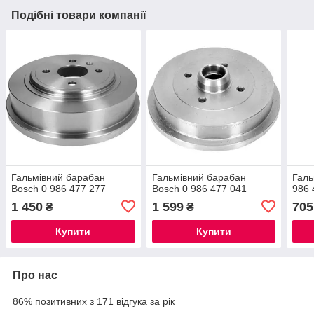
Подібні товари компанії
Гальмівний барабан
Гальмівний барабан
Галь
Bosch 0 986 477 277
Bosch 0 986 477 041
986 
1 450
1 599
705
₴
₴
Купити
Купити
Про нас
86% позитивних з 171 відгука за рік