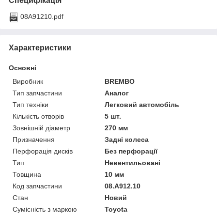
Специфікація
08A91210.pdf
Характеристики
Основні
Виробник
BREMBO
Тип запчастини
Аналог
Тип техніки
Легковий автомобіль
Кількість отворів
5 шт.
Зовнішній діаметр
270 мм
Призначення
Задні колеса
Перфорація дисків
Без перфорації
Тип
Невентильовані
Товщина
10 мм
Код запчастини
08.A912.10
Стан
Новий
Сумісність з маркою
Toyota