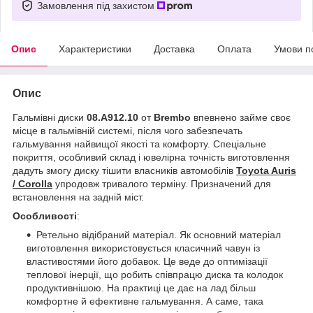
Замовлення під захистом
Опис
Характеристики
Доставка
Оплата
Умови п
Опис
Гальмівні диски
08.A912.10
от
Brembo
впевнено займе своє
місце в гальмівній системі, після чого забезпечать
гальмування найвищої якості та комфорту. Спеціальне
покриття, особливий склад і ювелірна точність виготовлення
дадуть змогу диску тішити власників автомобілів
Toyota Auris
/ Corolla
упродовж тривалого терміну. Призначений для
встановлення на задній міст.
Особливості
:
Ретельно відібраний матеріал. Як основний матеріал
виготовлення використовується класичний чавун із
властивостями його добавок. Це веде до оптимізації
теплової інерції, що робить співпрацю диска та колодок
продуктивнішою. На практиці це дає на лад більш
комфортне й ефективне гальмування. А саме, така