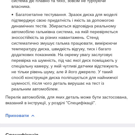
система діє плавно та тихо, зовсім не турбуючи
власника.
Багатоетапне тестування. Зразок диска для моделі
підтверджує свою придатність і якість за допомогою
динамічних тестів. Збирається відповідна реальному
автомобілю гальмівна система, на якій перевіряється
зносостійкість за різних навантажень. Стенд
систематично змушує гальма працювати, вимірюючи
температуру диска, швидкість відгуку, тиск і багато
додаткових показників. На окрему увагу заслуговує
перевірка на шумність, під час якої диск поміщають у
спеціальну камеру, у якій чутливі датчики відстежують
не тільки рівень шуму, але й його джерело. У такий
спосіб конструкція диска поліпшується для найнижчої
шумності, після чого деталь вирушає на тест із
реальним автомобілем.
Перелік автомобілів, для яких деталь може бути застосована,
вказаний в інструкції, у розділі "Специфікації".
Приховати