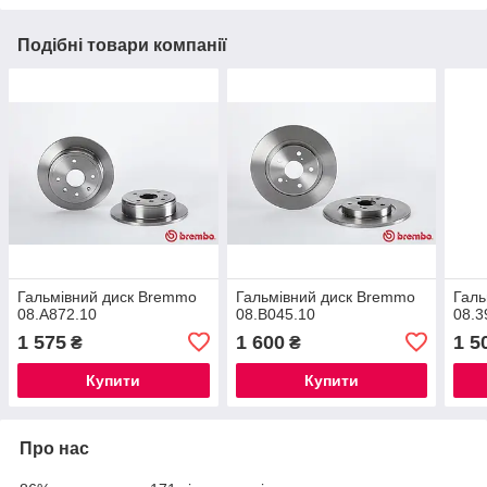
Подібні товари компанії
Гальмівний диск Bremmo
Гальмівний диск Bremmo
Галь
08.A872.10
08.B045.10
08.3
1 575
1 600
1 5
₴
₴
Купити
Купити
Про нас