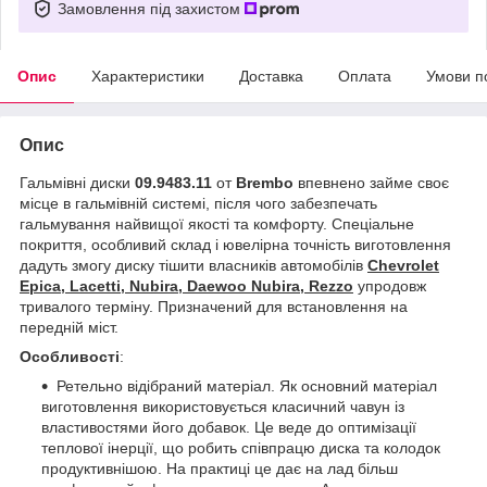
Замовлення під захистом
Опис
Характеристики
Доставка
Оплата
Умови п
Опис
Гальмівні диски
09.9483.11
от
Brembo
впевнено займе своє
місце в гальмівній системі, після чого забезпечать
гальмування найвищої якості та комфорту. Спеціальне
покриття, особливий склад і ювелірна точність виготовлення
дадуть змогу диску тішити власників автомобілів
Chevrolet
Epica, Lacetti, Nubira, Daewoo Nubira, Rezzo
упродовж
тривалого терміну. Призначений для встановлення на
передній міст.
Особливості
:
Ретельно відібраний матеріал. Як основний матеріал
виготовлення використовується класичний чавун із
властивостями його добавок. Це веде до оптимізації
теплової інерції, що робить співпрацю диска та колодок
продуктивнішою. На практиці це дає на лад більш