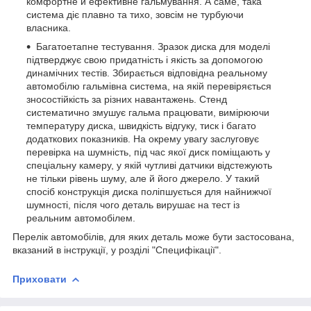
комфортне й ефективне гальмування. А саме, така
система діє плавно та тихо, зовсім не турбуючи
власника.
Багатоетапне тестування. Зразок диска для моделі
підтверджує свою придатність і якість за допомогою
динамічних тестів. Збирається відповідна реальному
автомобілю гальмівна система, на якій перевіряється
зносостійкість за різних навантажень. Стенд
систематично змушує гальма працювати, вимірюючи
температуру диска, швидкість відгуку, тиск і багато
додаткових показників. На окрему увагу заслуговує
перевірка на шумність, під час якої диск поміщають у
спеціальну камеру, у якій чутливі датчики відстежують
не тільки рівень шуму, але й його джерело. У такий
спосіб конструкція диска поліпшується для найнижчої
шумності, після чого деталь вирушає на тест із
реальним автомобілем.
Перелік автомобілів, для яких деталь може бути застосована,
вказаний в інструкції, у розділі "Специфікації".
Приховати