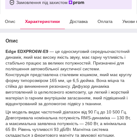
Замовлення під захистом
Опис
Характеристики
Доставка
Оплата
Умови 
Опис
Edge EDXPRO6W-E9
— це односмуговий середньочастотний
динамік, який має високу якість звуку, має гарну чутливість і
стабільно працює за великих потужностей. Призначені для
поліпшення автомобільної акустичної системи.
Конструкція представлена сталевим кошиком, який має круглу
форму типорозміром 165 мм, це 6,5 дюйма. Вона міцна та
стійка до виникнення резонансу. Дифузор динаміка
виготовлений із целюлозного композиту, це легкий і жорсткий
матеріал із гарним внутрішнім загасанням, який підвішений і
відцентрований за допомогою підвісу з тканини.
Ця модель видає частотний діапазон від 90 Гц до 10 500 Гц.
Довготривала номінальна потужність RMS-динаміка — 130 Вт,
а максимальна заявлена потужність — 260 Вт, а мінімальна
65 Вт. Рівень чутливості 93 дБ/Вт. Магнітна система
складається з феритового магніту та звукової котушки,