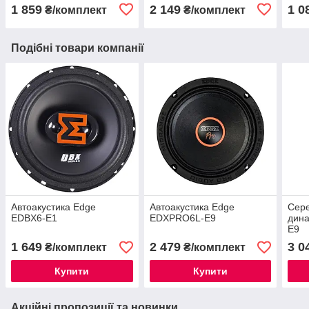
1 859
2 149
1 0
₴/комплект
₴/комплект
Подібні товари компанії
Автоакустика Edge
Автоакустика Edge
Сер
EDBX6-E1
EDXPRO6L-E9
дин
E9
1 649
2 479
3 0
₴/комплект
₴/комплект
Купити
Купити
Акційні пропозиції та новинки