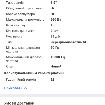
Типорозмір
6,5"
Вбудований підсилювач
Ні
Корпус сабвуфера
Ні
Максимальна потужність
260 Вт
Кількість смуг
1
Кількість динаміків
2 шт.
Чутливість
93 дБ
Тип
Середньочастотна АС
Мінімальний діапазон
90 Гц
частоти
Максимальний діапазон
10500 Гц
частоти
Стан
Новий
Користувальницькі характеристики
Гарантійний термін
12
Приховати
Умови доставки