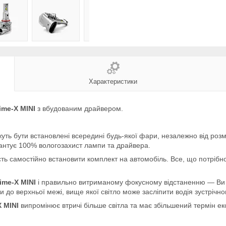
Характеристики
ime-X MINI
з вбудованим драйвером.
уть бути встановлені всередині будь-якої фари, незалежно від роз
антує 100% вологозахист лампи та драйвера.
ість самостійно встановити комплект на автомобіль. Все, що потріб
ime-X MINI
і правильно витриманому фокусному відстаненню — Ви от
 до верхньої межі, вище якої світло може засліпити водія зустрічн
X MINI
випромінює втричі більше світла та має збільшений термін ек