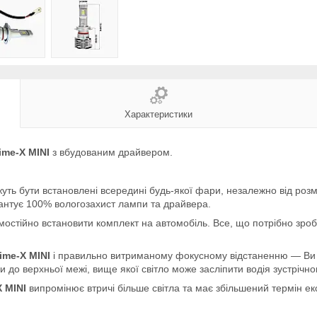
Характеристики
ime-X MINI
з вбудованим драйвером.
уть бути встановлені всередині будь-якої фари, незалежно від роз
антує 100% вологозахист лампи та драйвера.
амостійно встановити комплект на автомобіль. Все, що потрібно зро
ime-X MINI
і правильно витриманому фокусному відстаненню — Ви от
до верхньої межі, вище якої світло може засліпити водія зустрічно
X MINI
випромінює втричі більше світла та має збільшений термін ек