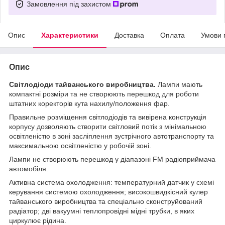
Замовлення під захистом
Опис
Характеристики
Доставка
Оплата
Умови 
Опис
Світлодіоди тайванського виробництва.
Лампи мають
компактні розміри та не створюють перешкод для роботи
штатних коректорів кута нахилу/положення фар.
Правильне розміщення світлодіодів та вивірена конструкція
корпусу дозволяють створити світловий потік з мінімальною
освітленістю в зоні засліплення зустрічного автотранспорту та
максимальною освітленістю у робочій зоні.
Лампи не створюють перешкод у діапазоні FM радіоприймача
автомобіля.
Активна система охолодження: температурний датчик у схемі
керування системою охолодження; високошвидкісний кулер
тайванського виробництва та спеціально сконструйований
радіатор; дві вакуумні теплопровідні мідні трубки, в яких
циркулює рідина.