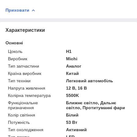
Приховати
Характеристики
Основні
Цоколь
H1
Виробник
Michi
Тип запчастини
Аналог
Країна виробник
Китай
Тип техніки
Легковий автомобіль
Напруга живлення
12 В, 16 В
Колірна температура
5500K
Функціональне
Ближнє світло, Дальнє
призначення
світло, Протитуманні фари
Колір світіння
Білий
Потужність
53 Вт
Тип охолодження
Активний
Тип лампи
LED