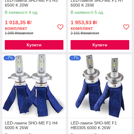
LED-лампа SHO-ME F3 H3
LED-лампи SHO-ME F1 H7
6500 K 20W
6000 K 26W
В наявності 4 од.
В наявності 5 од.
1 018,35
1 953,93
₴/
₴/
комплект
комплект
1 095 ₴/комплект
2 101 ₴/комплект
Купити
Купити
–7%
–7%
LED-лампи SHO-ME F1 H4
LED-лампи SHO-ME F1
6000 K 26W
HB3305 6000 K 26W