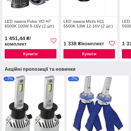
LED лампи Pulso VO H7
LED лампи Michi H11
LED 
6500K 100W 9-16V (2 шт.)
5500K 53W 12-16V (2 шт.)
5500
1 451,44
₴/
1 338
1 3
₴/комплект
комплект
Купити
Купити
Акційні пропозиції та новинки
–7%
–7%