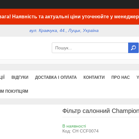
вага! Наявність та актуальні ціни уточнюйте у менеджер
вул. Кравчука, 44., Луцьк, Україна
ІЇ
ВІДГУКИ
ДОСТАВКА І ОПЛАТА
КОНТАКТИ
ПРО НАС
ИМ ПОКУПЦЯМ
Фільтр салонний Champio
В наявності
Код:
CH CCF0074