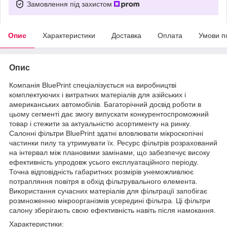
Замовлення під захистом
Опис
Характеристики
Доставка
Оплата
Умови п
Опис
Компанія BluePrint спеціалізується на виробництві
комплектуючих і витратних матеріалів для азійських і
американських автомобілів. Багаторічний досвід роботи в
цьому сегменті дає змогу випускати конкурентоспроможний
товар і стежити за актуальністю асортименту на ринку.
Салонні фільтри BluePrint здатні вловлювати мікроскопічні
частинки пилу та утримувати їх. Ресурс фільтрів розрахований
на інтервал між плановими замінами, що забезпечує високу
ефективність упродовж усього експлуатаційного періоду.
Точна відповідність габаритних розмірів унеможливлює
потрапляння повітря в обхід фільтрувального елемента.
Використання сучасних матеріалів для фільтрації запобігає
розмноженню мікроорганізмів усередині фільтра. Ці фільтри
салону зберігають свою ефективність навіть після намокання.
Характеристики
: