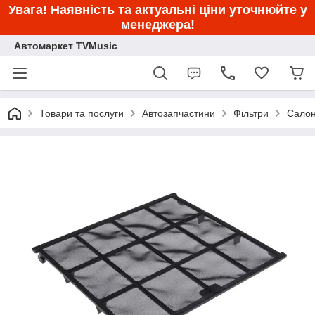
Увага! Наявність та актуальні ціни уточнюйте у
менеджера!
Автомаркет TVMusic
Товари та послуги
Автозапчастини
Фільтри
Салон