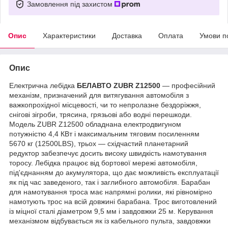
Замовлення під захистом
Опис
Характеристики
Доставка
Оплата
Умови п
Опис
Електрична лебідка
БЕЛАВТО ZUBR Z12500
— професійний
механізм, призначений для витягування автомобіля з
важкопрохідної місцевості, чи то непролазне бездоріжжя,
снігові зігроби, трясина, грязьові або водні перешкоди.
Модель ZUBR Z12500 обладнана електродвигуном
потужністю 4,4 КВт і максимальним тяговим посиленням
5670 кг (12500LBS), трьох — східчастий планетарний
редуктор забезпечує досить високу швидкість намотування
торосу. Лебідка працює від бортової мережі автомобіля,
під'єднанням до акумулятора, що дає можливість експлуатації
як під час заведеного, так і заглибного автомобіля. Барабан
для намотування троса має напрямні ролики, які рівномірно
намотують трос на всій довжині барабана. Трос виготовлений
із міцної сталі діаметром 9,5 мм і завдовжки 25 м. Керування
механізмом відбувається як із кабельного пульта, завдовжки