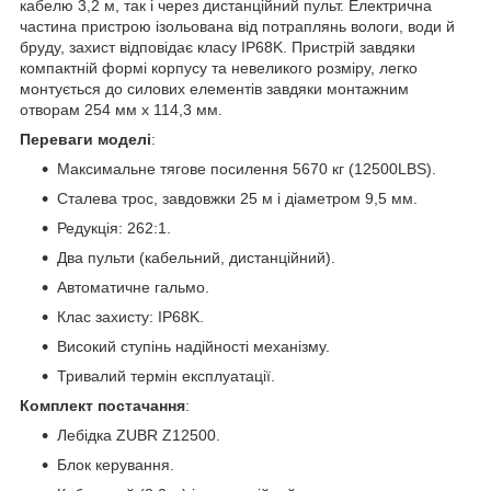
кабелю 3,2 м, так і через дистанційний пульт. Електрична
частина пристрою ізольована від потраплянь вологи, води й
бруду, захист відповідає класу IP68K. Пристрій завдяки
компактній формі корпусу та невеликого розміру, легко
монтується до силових елементів завдяки монтажним
отворам 254 мм х 114,3 мм.
Переваги моделі
:
Максимальне тягове посилення 5670 кг (12500LBS).
Сталева трос, завдовжки 25 м і діаметром 9,5 мм.
Редукція: 262:1.
Два пульти (кабельний, дистанційний).
Автоматичне гальмо.
Клас захисту: IP68K.
Високий ступінь надійності механізму.
Тривалий термін експлуатації.
Комплект постачання
:
Лебідка ZUBR Z12500.
Блок керування.