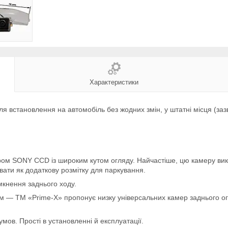
Характеристики
я встановлення на автомобіль без жодних змін, у штатні місця (заз
ром SONY CCD із широким кутом огляду. Найчастіше, цю камеру вик
увати як додаткову розмітку для паркування.
мкнення заднього ходу.
ем — TM «Prime-X» пропонує низку універсальних камер заднього ог
мов. Прості в установленні й експлуатації.