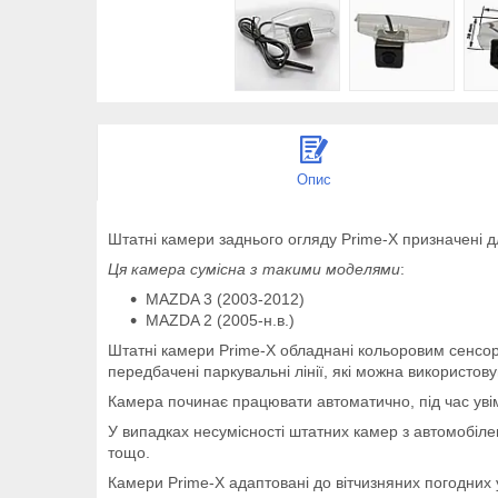
Опис
Штатні камери заднього огляду Prime-X призначені дл
Ця камера сумісна з такими моделями
:
MAZDA 3 (2003-2012)
MAZDA 2 (2005-н.в.)
Штатні камери Prime-X обладнані кольоровим сенсо
передбачені паркувальні лінії, які можна використов
Камера починає працювати автоматично, під час уві
У випадках несумісності штатних камер з автомобіл
тощо.
Камери Prime-X адаптовані до вітчизняних погодних у