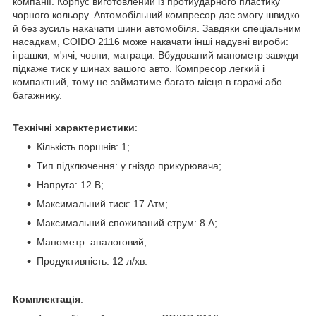
компанії. Корпус виготовлений із протиударного пластику
чорного кольору. Автомобільний компресор дає змогу швидко
й без зусиль накачати шини автомобіля. Завдяки спеціальним
насадкам, COIDO 2116 може накачати інші надувні вироби:
іграшки, м'ячі, човни, матраци. Вбудований манометр завжди
підкаже тиск у шинах вашого авто. Компресор легкий і
компактний, тому не займатиме багато місця в гаражі або
багажнику.
Технічні характеристики
:
Кількість поршнів: 1;
Тип підключення: у гніздо прикурювача;
Напруга: 12 В;
Максимальний тиск: 17 Атм;
Максимальний споживаний струм: 8 А;
Манометр: аналоговий;
Продуктивність: 12 л/хв.
Комплектація
: