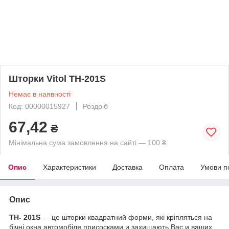
Шторки Vitol TH-201S
Немає в наявності
Код: 00000015927
Роздріб
67,42
₴
Мінімальна сума замовлення на сайті — 100 ₴
Опис
Характеристики
Доставка
Оплата
Умови п
Опис
TH
-
201S
―
це
шторки
квадратний
форми,
які
кріпляться
на
бічні
окна
автомобіля
присосками
и
захищають
Вас
и
ваших