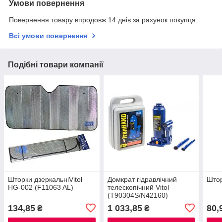
Умови повернення
Повернення товару впродовж 14 днів за рахунок покупця
Всі умови повернення
Подібні товари компанії
Шторки дзеркальніVitol
Домкрат гідравлічний
Штор
HG-002 (F11063 AL)
телескопічний Vitol
(T90304S/N42160)
134,85
1 033,85
80,
₴
₴