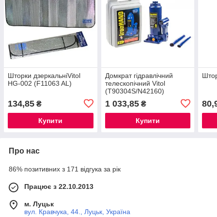
Шторки дзеркальніVitol
Домкрат гідравлічний
Штор
HG-002 (F11063 AL)
телескопічний Vitol
(T90304S/N42160)
134,85
1 033,85
80,
₴
₴
Купити
Купити
Про нас
86% позитивних з 171 відгука за рік
Працює з 22.10.2013
м. Луцьк
вул. Кравчука, 44., Луцьк, Україна