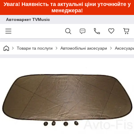
Увага! Наявність та актуальні ціни уточнюйте у
менеджера!
Автомаркет TVMusic
Товари та послуги
Автомобільні аксесуари
Аксесуар