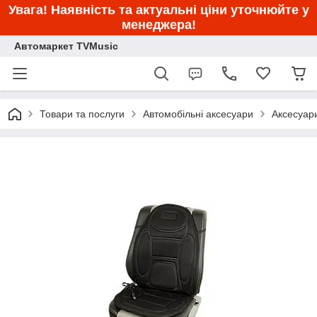
Увага! Наявність та актуальні ціни уточнюйте у
менеджера!
Автомаркет TVMusic
Товари та послуги
Автомобільні аксесуари
Аксесуар