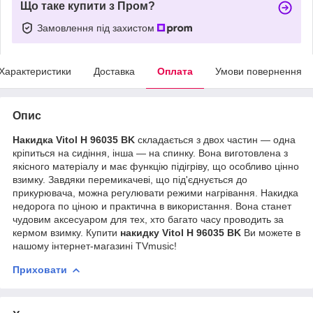
Що таке купити з Пром?
Замовлення під захистом
Характеристики
Доставка
Оплата
Умови повернення
Опис
Накидка
Vitol
H
96035
BK
складається
з
двох
частин
―
одна
кріпиться
на
сидіння
,
інша
―
на
спинку
.
Вона
виготовлена
з
якісного
матеріалу
и
має
функцію
підігріву
,
що
особливо
цінно
взимку
.
Завдяки
перемикачеві
,
що
під'єднується
до
прикурювача
,
можна
регулювати
режими
нагрівання
.
Накидка
недорога
по
ціною
и
практична
в
використання
.
Вона
станет
чудовим
аксесуаром
для
тех
,
хто
багато
часу
проводить
за
кермом
взимку
. Купити
накидку
Vitol
H
96035
BK
Ви можете в
нашому інтернет-магазині TVmusic!
Приховати