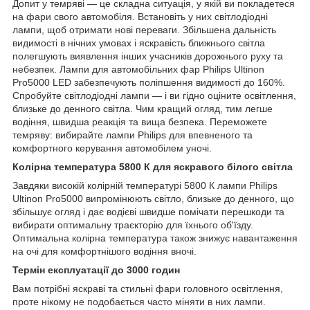
Допит у темряві — це складна ситуація, у якій ви покладетеся
на фари свого автомобіля. Встановіть у них світлодіодні
лампи, щоб отримати нові переваги. Збільшена дальність
видимості в нічних умовах і яскравість ближнього світла
полегшують виявлення інших учасників дорожнього руху та
небезпек. Лампи для автомобільних фар Philips Ultinon
Pro5000 LED забезпечують поліпшення видимості до 160%.
Спробуйте світлодіодні лампи — і ви гідно оціните освітлення,
близьке до денного світла. Чим кращий огляд, тим легше
водіння, швидша реакція та вища безпека. Переможете
темряву: вибирайте лампи Philips для впевненого та
комфортного керування автомобілем уночі.
Колірна температура 5800 К для яскравого білого світла
Завдяки високій колірній температурі 5800 К лампи Philips
Ultinon Pro5000 випромінюють світло, близьке до денного, що
збільшує огляд і дає водієві швидше помічати перешкоди та
вибирати оптимальну траєкторію для їхнього об'їзду.
Оптимальна колірна температура також знижує навантаження
на очі для комфортнішого водіння вночі.
Термін експлуатації до 3000 годин
Вам потрібні яскраві та стильні фари головного освітлення,
проте нікому не подобається часто міняти в них лампи.