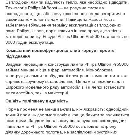
Світлодіодні лампи виділяють тепло, яке необхідно відводити.
Технологія Philips AirBoost — це розумна система
охолодження, що забезпечує відведення тепла від критично
важливих компонентів лампи. Підвищена жаростійкість
забезпечує збільшення терміну експлуатації світлодіодних
ламп Philips Ultinon, порівнюючи з іншою продукцією тієї ж
категорії на ринку. Ресурс Philips Ultinon Pro5000 становить до
3000 годин експлуатації.
Компактний повнофункціональний корпус і просте
під'єднання
Завдяки інноваційній конструкції лампа Philips Ultinon Pro5000
займає менше місця в фарі автомобіля. Моноблокова
конструкція лампи та вбудовані електронні компоненти також
сприяють зручному встановленню. Ця лампа підходить для
широкого модельного ряду автомобілів, і її легко встановити
як самостійно, так і в майстерні.
Оцініть поліпшену видимість
Форма променя не менш важлива, ніж яскравість: однорідний
точний промінь дає змогу водіям краще бачити та залишатися
помітними. Завдяки ідеальному розташуванню світлодіодних
чипів лампи Philips Ultinon Pro5000 освітлюють потрібну
ділянку дорожнього полотна, не засліплюючи зустрічних