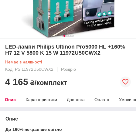
LED-лампи Philips Ultinon Pro5000 HL +160%
H7 12 V 5800 K 15 W 11972U50CWX2
Немає в наявності
Код: PS 11972U50CWX2
Роздріб
4 165
₴/комплект
Опис
Характеристики
Доставка
Оплата
Умови п
Опис
До 160% яскравіше світло