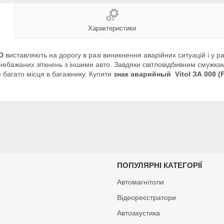
Характеристики
O
виставляють на дорогу в разі виникнення аварійних ситуацій і у р
небажаних зіткнень з іншими авто. Завдяки світловідбивним смужкам
 багато місця в багажнику. Купити
з
нак аварийный Vitol ЗА 008 (
И
ПОПУЛЯРНІ КАТЕГОРІЇ
Автомагнітоли
Відеореєстратори
Автоакустика