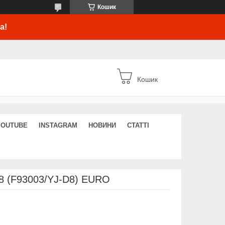
Кошик
а!
Кошик
YOUTUBE
INSTAGRAM
НОВИНИ
СТАТТІ
008 (F93003/YJ-D8) EURO