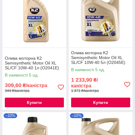
Олива моторна K2
Semisynthetic Motor Oil XL
Олива моторна K2
SL/CF 10W-40 5л (O2045E)
Semisynthetic Motor Oil XL
SL/CF 10W-40 1л (O2041E)
В наявності 5 од.
В наявності 5 од.
1 233,90
₴/
309,60
₴/каністра
каністра
344 ₴/каністра
1 371 ₴/каністра
Купити
Купити
–10%
–10%