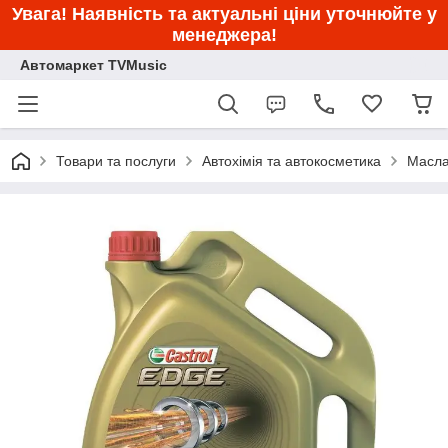
Увага! Наявність та актуальні ціни уточнюйте у
менеджера!
Автомаркет TVMusic
Товари та послуги
Автохімія та автокосметика
Масла