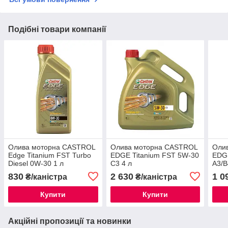
Подібні товари компанії
Олива моторна CASTROL
Олива моторна CASTROL
Оли
Edge Titanium FST Turbo
EDGE Titanium FST 5W-30
EDGE
Diesel 0W-30 1 л
C3 4 л
A3/B
830
2 630
1 0
₴/каністра
₴/каністра
Купити
Купити
Акційні пропозиції та новинки