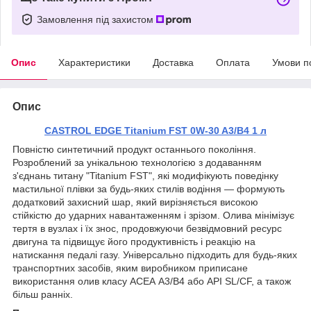
Замовлення під захистом
Опис
Характеристики
Доставка
Оплата
Умови п
Опис
CASTROL EDGE Titanium FST 0W-30 A3/B4 1 л
Повністю синтетичний продукт останнього покоління.
Розроблений за унікальною технологією з додаванням
з'єднань титану "Titanium FST", які модифікують поведінку
мастильної плівки за будь-яких стилів водіння — формують
додатковий захисний шар, який вирізняється високою
стійкістю до ударних навантаженням і зрізом. Олива мінімізує
тертя в вузлах і їх знос, продовжуючи безвідмовний ресурс
двигуна та підвищує його продуктивність і реакцію на
натискання педалі газу. Універсально підходить для будь-яких
транспортних засобів, яким виробником приписане
використання олив класу АСЕА А3/В4 або API SL/CF, а також
більш ранніх.