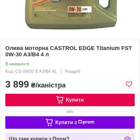
Олива моторна CASTROL EDGE Titanium FST
0W-30 A3/B4 4 л
В наявності
Код: CS 0W30 E A3/B4 4L
Роздріб
3 899
₴/каністра
Купити
або
Купити з
Що таке купити з Пром?