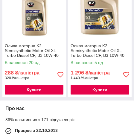
Олива моторна K2
Олива моторна K2
Semisynthetic Motor Oil XL
Semisynthetic Motor Oil XL
Turbo Diesel CF, B3 10W-40
Turbo Diesel CF, B3 10W-40
1л (O2051E)
5л (O2055E)
В наявності 20 од.
В наявності 5 од.
288
1 296
₴/каністра
₴/каністра
320 ₴/каністра
1 440 ₴/каністра
Купити
Купити
Про нас
86% позитивних з 171 відгука за рік
Працює з 22.10.2013