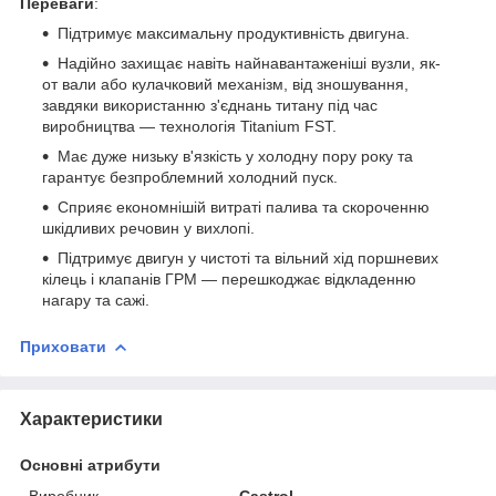
Переваги
:
Підтримує максимальну продуктивність двигуна.
Надійно захищає навіть найнавантаженіші вузли, як-
от вали або кулачковий механізм, від зношування,
завдяки використанню з'єднань титану під час
виробництва — технологія Titanium FST.
Має дуже низьку в'язкість у холодну пору року та
гарантує безпроблемний холодний пуск.
Сприяє економнішій витраті палива та скороченню
шкідливих речовин у вихлопі.
Підтримує двигун у чистоті та вільний хід поршневих
кілець і клапанів ГРМ — перешкоджає відкладенню
нагару та сажі.
Приховати
Характеристики
Основні атрибути
Виробник
Castrol