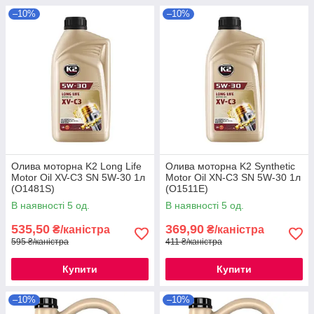
–10%
–10%
Олива моторна K2 Long Life
Олива моторна K2 Synthetic
Motor Oil XV-C3 SN 5W-30 1л
Motor Oil XN-C3 SN 5W-30 1л
(O1481S)
(O1511E)
В наявності 5 од.
В наявності 5 од.
535,50
369,90
₴/каністра
₴/каністра
595 ₴/каністра
411 ₴/каністра
Купити
Купити
–10%
–10%