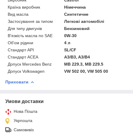
Країна виробник
Німеччина
Вид масла
Синтетичне
Застосування за типом
Легкові автомобілі
Для типу двигунів
Бензиновий
В'язкість масла по SAE
0W-30
Об'єм рідини
4 л
Стандарт API
SL/CF
Стандарт ACEA
A3/B3, A3/B4
Допуск Mercedes Benz
MB 229.3, MB 229.5
Допуск Volkswagen
VW 502 00, VW 505 00
Приховати
Умови доставки
Нова Пошта
Укрпошта
Самовивіз