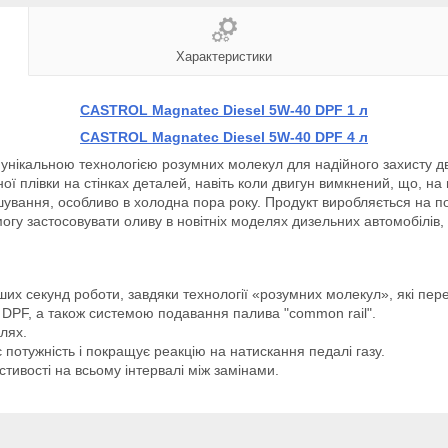
Характеристики
CASTROL Magnatec Diesel 5W-40 DPF 1 л
CASTROL Magnatec Diesel 5W-40 DPF 4 л
унікальною технологією розумних молекул для надійного захисту дв
ї плівки на стінках деталей, навіть коли двигун вимкнений, що, на ві
шування, особливо в холодна пора року. Продукт виробляється на п
могу застосовувати оливу в новітніх моделях дизельних автомобілі
их секунд роботи, завдяки технології «розумних молекул», які пер
 DPF, а також системою подавання палива "common rail".
лях.
 потужність і покращує реакцію на натискання педалі газу.
стивості на всьому інтервалі між замінами.