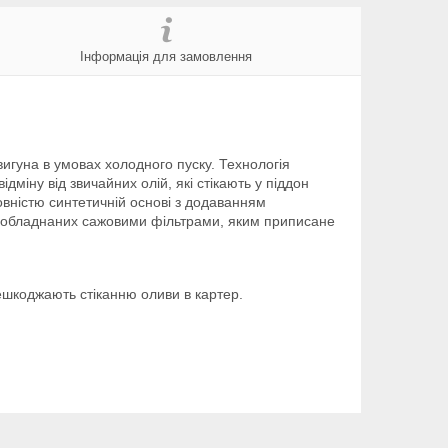
Інформація для замовлення
игуна в умовах холодного пуску. Технологія
дміну від звичайних олій, які стікають у піддон
овністю синтетичній основі з додаванням
в, обладнаних сажовими фільтрами, яким приписане
ешкоджають стіканню оливи в картер.