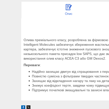
Опис
Олива преміального класу, розроблена за фірмовою 
Intelligent Molecules забезпечує збереження мастильно
картера, забезпечує істотне зниження пускового зно
низькозольного пакета присадок low SAPS, що дає з
використання олив класу АСЕА С3 або GM Dexos2.
Переваги
:
Надійно захищає двигун від спрацювання з перш
Повністю сумісна з фільтрами твердих частинок
Захищає від відкладення нагару та лаку на дета
Знижує коефіцієнт тертя, завдяки чому підвищує
Підтримує початкові змащувальні та захисні вла