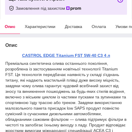
Замовлення під захистом
Опис
Характеристики
Доставка
Оплата
Умови п
Опис
CASTROL EDGE Titanium FST 5W-40 C3 4 л
Преміальна синтетична олива останнього покоління,
розроблена із застосуванням новітньої технології Titanium
FST. Ця технологія передбачає наявність у складі з'єднань
титану, які надають мастильній плівці дуже високу міцність,
завдяки чому олива гарантує чудовий всебічний захист від
зносу та виникнення пошкоджень за будь-яких стилів водіння,
включно з міським циклом із частими пусками та зупинками та
спортивною їзду трасою або треком. Завдяки використанню
малозольного пакета присадок low SAPS продукт повністю
сумісний із сучасними дизельними автомобілями,
обладнаними сажовим фільтром — олива підтримує фільтри в
чистоті та запобігає їхньому виходу з ладу. Продукт відповідає
жорстким вимогам міжнародної специфікації АСЕА С3 і