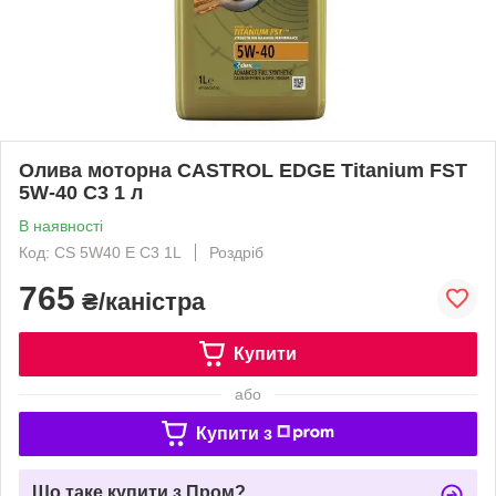
Олива моторна CASTROL EDGE Titanium FST
5W-40 C3 1 л
В наявності
Код: CS 5W40 E C3 1L
Роздріб
765
₴/каністра
Купити
або
Купити з
Що таке купити з Пром?