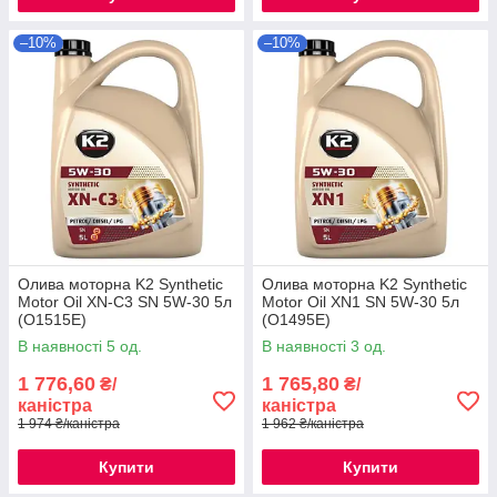
–10%
–10%
Олива моторна K2 Synthetic
Олива моторна K2 Synthetic
Motor Oil XN-C3 SN 5W-30 5л
Motor Oil XN1 SN 5W-30 5л
(O1515E)
(O1495E)
В наявності 5 од.
В наявності 3 од.
1 776,60
1 765,80
₴/
₴/
каністра
каністра
1 974 ₴/каністра
1 962 ₴/каністра
Купити
Купити