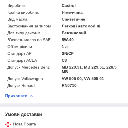
Виробник
Castrol
Країна виробник
Німеччина
Вид масла
Синтетичне
Застосування за типом
Легкові автомобілі
Для типу двигунів
Бензиновий
В'язкість масла по SAE
5W-40
Об'єм рідини
1 л
Стандарт API
SN/CF
Стандарт ACEA
C3
Допуск Mercedes Benz
MB 229.31, MB 229.51, 226.5
MB
Допуск Volkswagen
VW 505 00, VW 505 01
Допуск Renault
RN0710
Приховати
Умови доставки
Нова Пошта