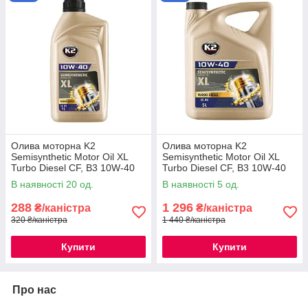
Олива моторна K2
Олива моторна K2
Semisynthetic Motor Oil XL
Semisynthetic Motor Oil XL
Turbo Diesel CF, B3 10W-40
Turbo Diesel CF, B3 10W-40
1л (O2051E)
5л (O2055E)
В наявності 20 од.
В наявності 5 од.
288
1 296
₴/каністра
₴/каністра
320 ₴/каністра
1 440 ₴/каністра
Купити
Купити
Про нас