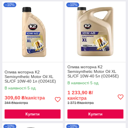
–10%
–10%
Олива моторна K2
Semisynthetic Motor Oil XL
Олива моторна K2
SL/CF 10W-40 5л (O2045E)
Semisynthetic Motor Oil XL
SL/CF 10W-40 1л (O2041E)
В наявності 5 од.
В наявності 5 од.
1 233,90
₴/
309,60
₴/каністра
каністра
344 ₴/каністра
1 371 ₴/каністра
Купити
Купити
–10%
–10%