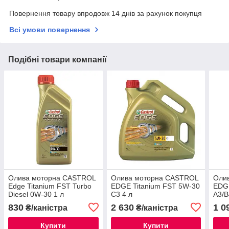
Повернення товару впродовж 14 днів за рахунок покупця
Всі умови повернення
Подібні товари компанії
Олива моторна CASTROL
Олива моторна CASTROL
Оли
Edge Titanium FST Turbo
EDGE Titanium FST 5W-30
EDGE
Diesel 0W-30 1 л
C3 4 л
A3/B
830
2 630
1 0
₴/каністра
₴/каністра
Купити
Купити