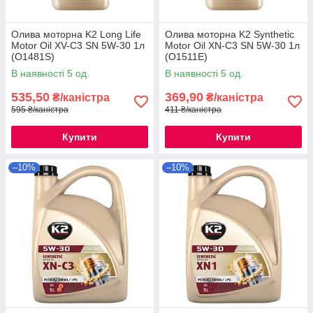
Олива моторна K2 Long Life
Олива моторна K2 Synthetic
Motor Oil XV-C3 SN 5W-30 1л
Motor Oil XN-C3 SN 5W-30 1л
(O1481S)
(O1511E)
В наявності 5 од.
В наявності 5 од.
535,50
369,90
₴/каністра
₴/каністра
595 ₴/каністра
411 ₴/каністра
Купити
Купити
–10%
–10%