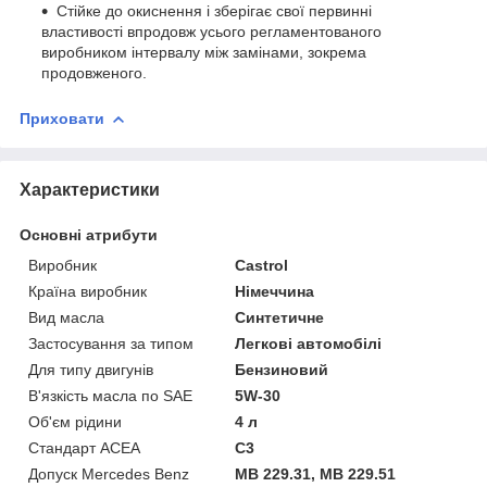
Стійке до окиснення і зберігає свої первинні
властивості впродовж усього регламентованого
виробником інтервалу між замінами, зокрема
продовженого.
Приховати
Характеристики
Основні атрибути
Виробник
Castrol
Країна виробник
Німеччина
Вид масла
Синтетичне
Застосування за типом
Легкові автомобілі
Для типу двигунів
Бензиновий
В'язкість масла по SAE
5W-30
Об'єм рідини
4 л
Стандарт ACEA
C3
Допуск Mercedes Benz
MB 229.31, MB 229.51