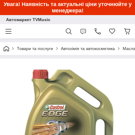
Увага! Наявність та актуальні ціни уточнюйте у
менеджера!
Автомаркет TVMusic
Товари та послуги
Автохімія та автокосметика
Масла