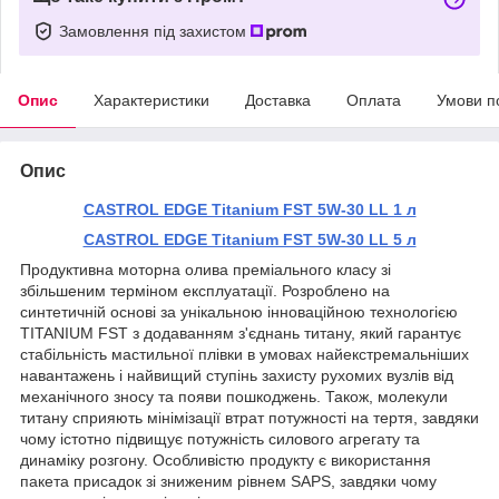
Замовлення під захистом
Опис
Характеристики
Доставка
Оплата
Умови п
Опис
CASTROL EDGE Titanium FST 5W-30 LL 1 л
CASTROL EDGE Titanium FST 5W-30 LL 5 л
Продуктивна моторна олива преміального класу зі
збільшеним терміном експлуатації. Розроблено на
синтетичній основі за унікальною інноваційною технологією
TITANIUM FST з додаванням з'єднань титану, який гарантує
стабільність мастильної плівки в умовах найекстремальніших
навантажень і найвищий ступінь захисту рухомих вузлів від
механічного зносу та появи пошкоджень. Також, молекули
титану сприяють мінімізації втрат потужності на тертя, завдяки
чому істотно підвищує потужність силового агрегату та
динаміку розгону. Особливістю продукту є використання
пакета присадок зі зниженим рівнем SAPS, завдяки чому