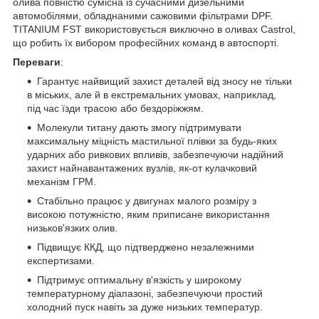
олива повністю сумісна із сучасними дизельними
автомобілями, обладнаними сажовими фільтрами DPF.
TITANIUM FST використовується виключно в оливах Castrol,
що робить їх вибором професійних команд в автоспорті.
Переваги
:
Гарантує найвищий захист деталей від зносу не тільки
в міських, але й в екстремальних умовах, наприклад,
під час їзди трасою або бездоріжжям.
Молекули титану дають змогу підтримувати
максимальну міцність мастильної плівки за будь-яких
ударних або ривкових впливів, забезпечуючи надійний
захист найнавантажених вузлів, як-от кулачковий
механізм ГРМ.
Стабільно працює у двигунах малого розміру з
високою потужністю, яким приписане використання
низьков'язких олив.
Підвищує ККД, що підтверджено незалежними
експертизами.
Підтримує оптимальну в'язкість у широкому
температурному діапазоні, забезпечуючи простий
холодний пуск навіть за дуже низьких температур.