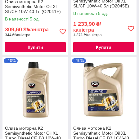
Semisynthetic Motor Oil XL
Олива моторна K2
SL/CF 10W-40 5л (O2045E)
Semisynthetic Motor Oil XL
SL/CF 10W-40 1л (O2041E)
В наявності 5 од.
В наявності 5 од.
1 233,90
₴/
309,60
₴/каністра
каністра
344 ₴/каністра
1 371 ₴/каністра
Купити
Купити
–10%
–10%
Олива моторна K2
Олива моторна K2
Semisynthetic Motor Oil XL
Semisynthetic Motor Oil XL
Turbo Diesel CF, B3 10W-40
Turbo Diesel CF, B3 10W-40