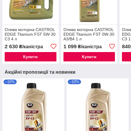
Олива моторна CASTROL
Олива моторна CASTROL
Оли
EDGE Titanium FST 5W-30
EDGE Titanium FST 0W-30
EDGE
C3 4 л
A3/B4 1 л
C3 1
2 630
1 099
840
₴/каністра
₴/каністра
Купити
Купити
Акційні пропозиції та новинки
–10%
–10%