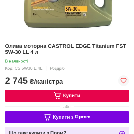
Олива моторна CASTROL EDGE Titanium FST
5W-30 LL 4 л
В наявності
Код: CS 5W30 E 4L
Роздріб
2 745
₴/каністра
Купити
або
Купити з
Що таке купити з Пром?