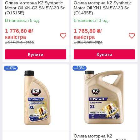
Олива моторна K2 Synthetic
Олива моторна K2 Synthetic
Motor Oil XN-C3 SN 5W-30 5л
Motor Oil XN1 SN 5W-30 5л
(O1515E)
(O1495E)
В наявності 5 од.
В наявності 3 од.
1 776,60
1 765,80
₴/
₴/
каністра
каністра
1 974 ₴/каністра
1 962 ₴/каністра
Купити
Купити
–10%
–10%
Олива моторна K2