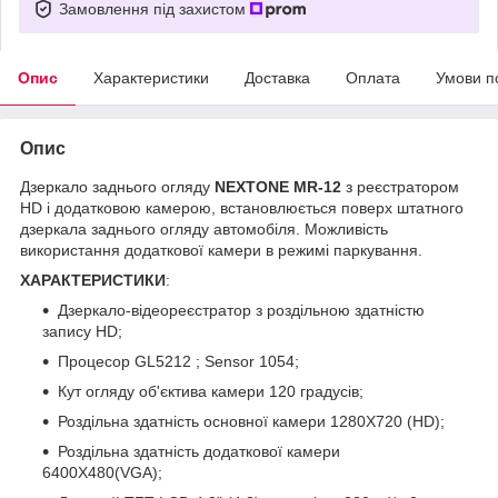
Замовлення під захистом
Опис
Характеристики
Доставка
Оплата
Умови п
Опис
Дзеркало заднього огляду
NEXTONE MR-12
з реєстратором
HD і додатковою камерою, встановлюється поверх штатного
дзеркала заднього огляду автомобіля. Можливість
використання додаткової камери в режимі паркування.
ХАРАКТЕРИСТИКИ
:
Дзеркало-відеореєстратор з роздільною здатністю
запису HD;
Процесор GL5212 ; Sensor 1054;
Кут огляду об'єктива камери 120 градусів;
Роздільна здатність основної камери 1280X720 (HD);
Роздільна здатність додаткової камери
6400X480(VGA);