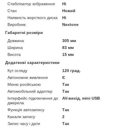
Стабілізатор зображення
Ні
Стан
Новий
Наявність жорсткого диска
Ні
Виробник
Nextone
Габаритні розміри
Довжина
305 мм
Ширина
83 мм
Висота
15 мм
Додаткові характеристики
Кут огляду
120 град.
Автономне живлення
Є
Меню російською
Так
Автомобільний адаптер
Так
Інтерфейс підключення до
AV-вихід, mini USB
джерела
Функція автозапису
Так
Канали запису
2
Запис часу і дати
Так