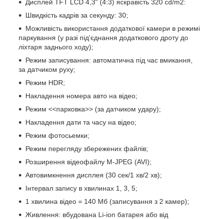
Дисплей TFT LCD 4,3" (4:3) яскравість 320 cd/m2:
Швидкість кадрів за секунду: 30;
Можливість використання додаткової камери в режимі
паркування (у разі під'єднання додаткового дроту до
ліхтаря заднього ходу);
Режим записування: автоматична під час вмикання,
за датчиком руху;
Режим HDR;
Накладення номера авто на відео;
Режим <<парковка>> (за датчиком удару);
Накладення дати та часу на відео;
Режим фотосьемки;
Режим перегляду збережених файлів;
Розширення відеофайлу M-JPEG (AVI);
Автовимкнення дисплея (30 сек/1 хв/2 хв);
Інтервал запису в хвилинах 1, 3, 5;
1 хвилина відео = 140 Мб (записування з 2 камер);
Живлення: вбудована Li-ion батарея або від