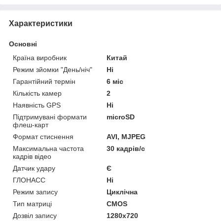
Характеристики
Основні
Країна виробник
Китай
Режим зйомки "День/ніч"
Ні
Гарантійний термін
6 міс
Кількість камер
2
Наявність GPS
Ні
Підтримувані формати
microSD
флеш-карт
Формат стиснення
AVI, MJPEG
Максимальна частота
30 кадрів/с
кадрів відео
Датчик удару
Є
ГЛОНАСС
Ні
Режим запису
Циклічна
Тип матриці
CMOS
Дозвіл запису
1280х720