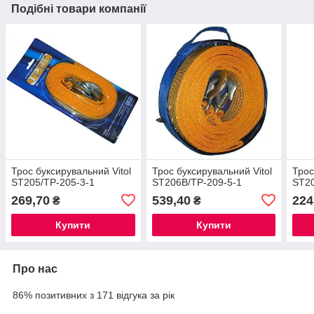
Подібні товари компанії
Трос буксирувальний Vitol
Трос буксирувальний Vitol
Трос
ST205/TP-205-3-1
ST206B/TP-209-5-1
ST20
269,70
539,40
224
₴
₴
Купити
Купити
Про нас
86% позитивних з 171 відгука за рік