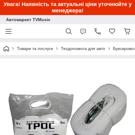
Увага! Наявність та актуальні ціни уточнюйте у
менеджера!
Автомаркет TVMusic
Товари та послуги
Техдопомога для авто
Буксирово