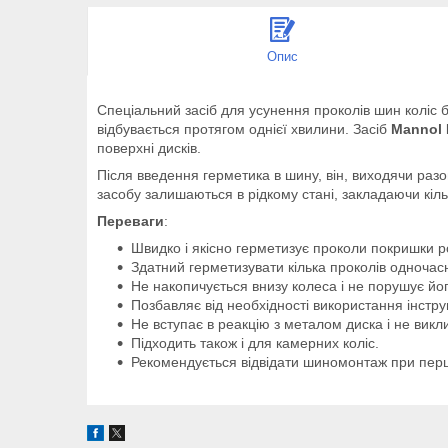
Опис
Спеціальний засіб для усунення проколів шин коліс бе
відбувається протягом однієї хвилини. Засіб
Mannol 
поверхні дисків.
Після введення герметика в шину, він, виходячи разо
засобу залишаються в рідкому стані, закладаючи кіл
Переваги
:
Швидко і якісно герметизує проколи покришки р
Здатний герметизувати кілька проколів одночасн
Не накопичується внизу колеса і не порушує йо
Позбавляє від необхідності використання інстру
Не вступає в реакцію з металом диска і не викли
Підходить також і для камерних коліс.
Рекомендується відвідати шиномонтаж при перш