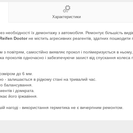
Характеристики
з необхідності їх демонтажу з автомобіля. Ремонтує більшість видів
Reifen Doctor
не містить агресивних реагентів, здатних пошкодити 
м з повітрям, самостійно виявляє прокол і полімеризується в ньому
ька проколів одночасно і забезпечуючи захист від спускання колеса
озміром до 6 мм.
о - залишається в рідкому стані на тривалий час.
го балансування.
ментів і домкрата.
кає його іржавіння.
ій нагоді - використання герметика не є вичерпним ремонтом.