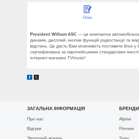
Опис
President William ASC
— це компактна автомобільна 
динамік, дисплей, кнопки функцій радіостанції та мі
відстань. Це дасть Вам можливість поставити блок у 
сертифікована за європейськими стандартами якості,
інтернет-магазині TVmusic!
ЗАГАЛЬНА ІНФОРМАЦІЯ
БРЕНД
Про нас
Alpine
Відгуки
Pioneer
Зворотній зв'язок
Sony