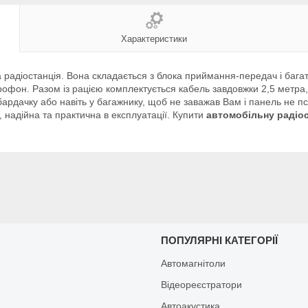
Характеристики
радіостанція. Вона складається з блока приймання-передач і багато
крофон. Разом із рацією комплектується кабель завдовжки 2,5 метра,
бардачку або навіть у багажнику, щоб не заважав Вам і панель не п
 надійна та практична в експлуатації. Купити
автомобільну радіо
И
ПОПУЛЯРНІ КАТЕГОРІЇ
Автомагнітоли
Відеореєстратори
Автоакустика