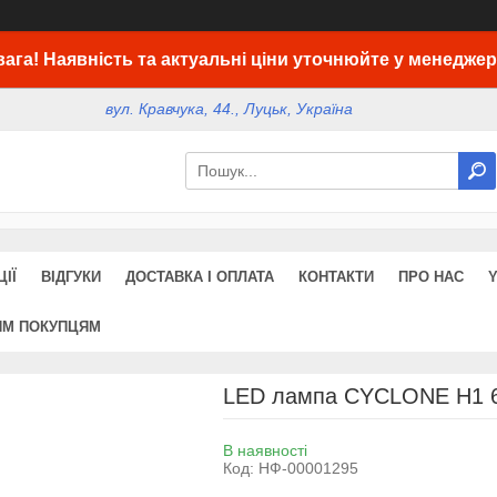
вага! Наявність та актуальні ціни уточнюйте у менеджер
вул. Кравчука, 44., Луцьк, Україна
ІЇ
ВІДГУКИ
ДОСТАВКА І ОПЛАТА
КОНТАКТИ
ПРО НАС
ИМ ПОКУПЦЯМ
LED лампа CYCLONE H1 6
В наявності
Код:
НФ-00001295