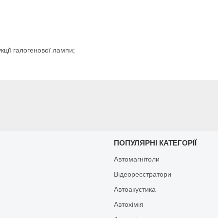
ції галогенової лампи;
И
ПОПУЛЯРНІ КАТЕГОРІЇ
Автомагнітоли
Відеореєстратори
Автоакустика
Автохімія