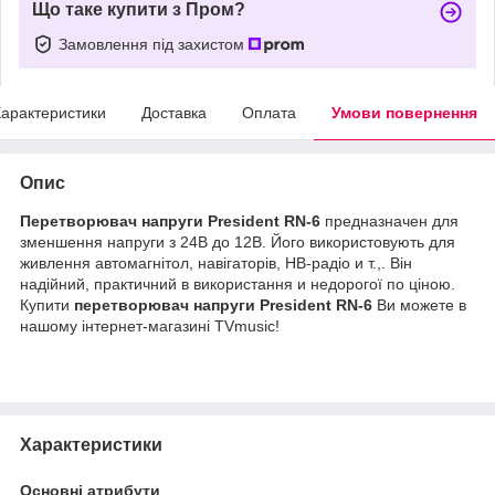
Що таке купити з Пром?
Замовлення під захистом
арактеристики
Доставка
Оплата
Умови повернення
Опис
Перетворювач
напруги
President
RN
-
6
предназначен
для
зменшення
напруги
з
24В
до
12В
.
Його
використовують
для
живлення
автомагнітол
,
навігаторів
,
НВ
-
радіо
и
т
.
,
.
Він
надійний
,
практичний
в
використання
и
недорогої
по
ціною
.
Купити
перетворювач
напруги
President RN
-
6
Ви можете в
нашому інтернет-магазині TVmusic!
Характеристики
Основні атрибути