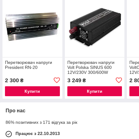
Перетворювач напруги
Перетворювач напруги
Пере
President RN-20
Volt Polska SINUS 600
Volt
12V/230V 300/600W
12V
2 300
3 249
2 8
₴
₴
Купити
Купити
Про нас
86% позитивних з 171 відгука за рік
Працює з 22.10.2013