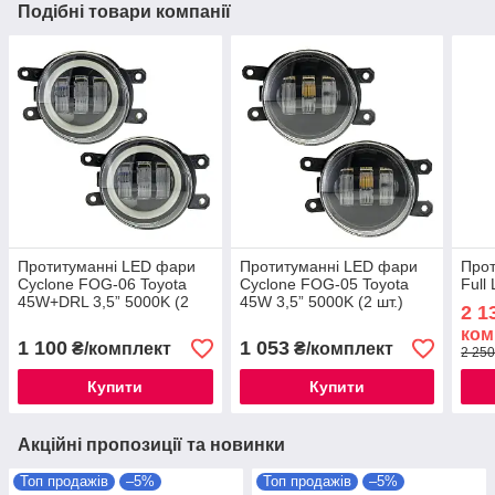
Подібні товари компанії
Протитуманні LED фари
Протитуманні LED фари
Прот
Cyclone FOG-06 Toyota
Cyclone FOG-05 Toyota
Full 
45W+DRL 3,5” 5000K (2
45W 3,5” 5000K (2 шт.)
2 1
шт.)
ком
1 100
1 053
₴/комплект
₴/комплект
2 250
Купити
Купити
Акційні пропозиції та новинки
Топ продажів
–5%
Топ продажів
–5%