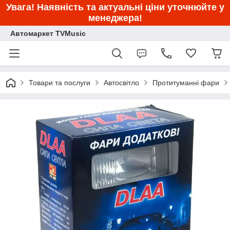
Увага! Наявність та актуальні ціни уточнюйте у
менеджера!
Автомаркет TVMusic
Товари та послуги
Автосвітло
Протитуманні фари