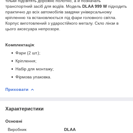
тільки підсвітять дорожнє полотно, а й позначать
транспортний засіб для водіїв. Модель
DLAA 999 W
підходить
практично до всіх автомобілів завдяки універсальному
кріпленню та встановлюється під фари головного світла.
Корпус виготовлений з ударостійкого металу. Скло лінзи в
цього аксесуара непрозоре.
Комплектація
:
Фари (2 шт.);
Кріплення;
Набір для монтажу;
Фірмова упаковка.
Приховати
Характеристики
Основні
Виробник
DLAA