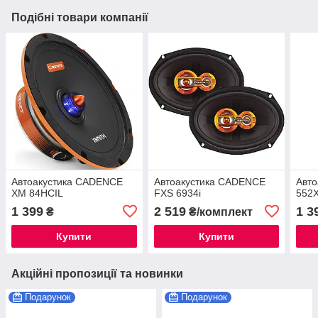
Подібні товари компанії
Автоакустика CADENCE
Автоакустика CADENCE
Авт
XM 84HCIL
FXS 6934i
552X
1 399
2 519
1 3
₴
₴/комплект
Купити
Купити
Акційні пропозиції та новинки
Подарунок
Подарунок