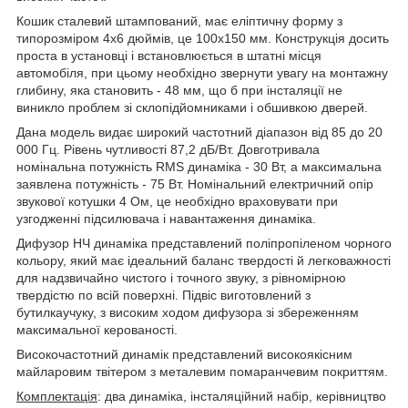
Кошик сталевий штампований, має еліптичну форму з
типорозміром 4х6 дюймів, це 100х150 мм. Конструкція досить
проста в установці і встановлюється в штатні місця
автомобіля, при цьому необхідно звернути увагу на монтажну
глибину, яка становить - 48 мм, що б при інсталяції не
виникло проблем зі склопідйомниками і обшивкою дверей.
Дана модель видає широкий частотний діапазон від 85 до 20
000 Гц. Рівень чутливості 87,2 дБ/Вт. Довготривала
номінальна потужність RMS динаміка - 30 Вт, а максимальна
заявлена потужність - 75 Вт. Номінальний електричний опір
звукової котушки 4 Ом, це необхідно враховувати при
узгодженні підсилювача і навантаження динаміка.
Дифузор НЧ динаміка представлений поліпропіленом чорного
кольору, який має ідеальний баланс твердості й легковажності
для надзвичайно чистого і точного звуку, з рівномірною
твердістю по всій поверхні. Підвіс виготовлений з
бутилкаучуку, з високим ходом дифузора зі збереженням
максимальної керованості.
Високочастотний динамік представлений високоякісним
майларовим твітером з металевим помаранчевим покриттям.
Комплектація
: два динаміка, інсталяційний набір, керівництво