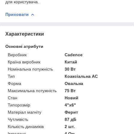
для користувача.
Приховати
Характеристики
Основні атрибути
Виробник
Cadence
Країна виробник
Китай
Номінальна потужність
30 Вт
Тип
Коаксіальна АС
Форма
Овальна
Максимальна потужність
75 Вт
Стан
Новий
Типорозмір
4"х6"
Матеріал магніту
Ферит
Чутливість
87 дБ
Кількість динаміків
2 шт.
Імпеданс
4 Ом