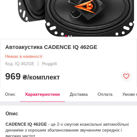
Автоакустика CADENCE IQ 462GE
Немає в наявності
Код: IQ 462GE
Роздріб
969
₴/комплект
Опис
Характеристики
Доставка
Оплата
Умови 
Опис
CADENCE IQ 462GE
- це 2-х смугові коаксіальні автомобільні
динаміки з хорошим збалансованим звучанням середніх і
високих частот.