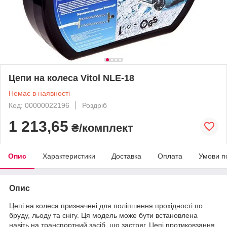
Цепи на колеса Vitol NLE-18
Немає в наявності
Код: 00000022196
Роздріб
1 213,65
₴/комплект
Опис
Характеристики
Доставка
Оплата
Умови п
Опис
Цепі на колеса призначені для поліпшення прохідності по
бруду, льоду та снігу. Ця модель може бути встановлена
навіть на транспортний засіб, що застряг. Цепі протиковзання