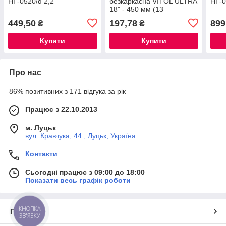
НГ-0520/d 2,2''
безкаркасна VITOL ULTRA
НГ-
18" - 450 мм (13
адаптерів)
449,50
197,78
899
₴
₴
Купити
Купити
Про нас
86% позитивних з 171 відгука за рік
Працює з 22.10.2013
м. Луцьк
вул. Кравчука, 44., Луцьк, Україна
Контакти
Сьогодні працює з 09:00 до 18:00
Показати весь графік роботи
КНОПКА
Про нас
ЗВ'ЯЗКУ