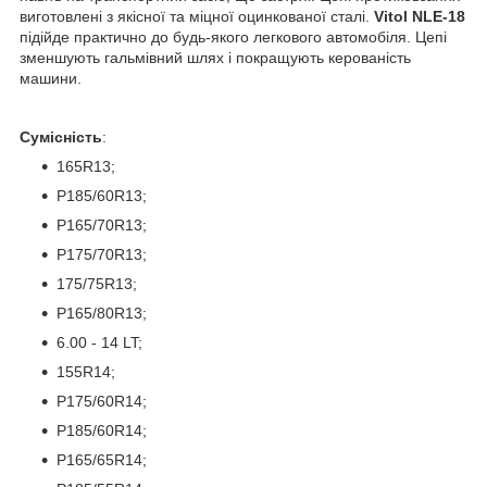
виготовлені з якісної та міцної оцинкованої сталі.
Vitol NLE-18
підійде практично до будь-якого легкового автомобіля. Цепі
зменшують гальмівний шлях і покращують керованість
машини.
Сумісність
:
165R13;
P185/60R13;
P165/70R13;
P175/70R13;
175/75R13;
P165/80R13;
6.00 - 14 LT;
155R14;
P175/60R14;
P185/60R14;
P165/65R14;