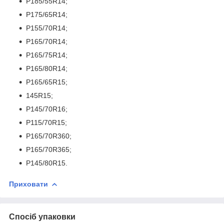
P185/55R14;
P175/65R14;
P155/70R14;
P165/70R14;
P165/75R14;
P165/80R14;
P165/65R15;
145R15;
P145/70R16;
P115/70R15;
P165/70R360;
P165/70R365;
P145/80R15.
Приховати
Спосіб упаковки