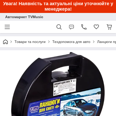
Увага! Наявність та актуальні ціни уточнюйте у
менеджера!
Автомаркет TVMusic
Товари та послуги
Техдопомога для авто
Ланцюги п