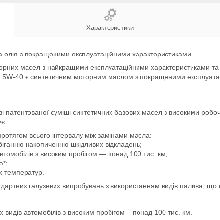
Характеристики
 олія з покращеними експлуатаційними характеристиками.
оторних масел з найкращими експлуатаційними характеристиками та 
 x1 5W-40 є синтетичним моторним маслом з покращеними експлуат
ові патентованої суміші синтетичних базових масел з високими роб
є:
ротягом всього інтервалу між замінами масла;
біганню накопиченню шкідливих відкладень;
томобілів з високим пробігом — понад 100 тис. км;
а*;
х температур.
тандартних галузевих випробувань з використанням видів палива, щ
видів автомобілів з високим пробігом – понад 100 тис. км.