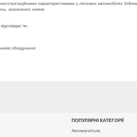
експлуатаційними характеристиками у легкових автомобілях Volkswa
ень, зазначених нижче.
відповідає їм:
бників обладнання:
И
ПОПУЛЯРНІ КАТЕГОРІЇ
Автомагнітоли