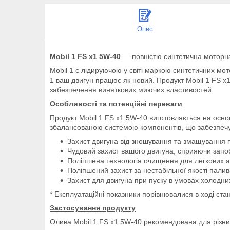
Опис
Mobil 1 FS x1 5W-40
— повністю синтетична моторна
Mobil 1 є лідируючою у світі маркою синтетичних м
1 ваш двигун працює як новий. Продукт Mobil 1 FS
забезпечення виняткових миючих властивостей.
Особливості та потенційні переваги
Продукт Mobil 1 FS x1 5W-40 виготовляється на осн
збалансованою системою компонентів, що забезпечу
Захист двигуна від зношування та змащування п
Чудовий захист вашого двигуна, сприяючи запо
Поліпшена технологія очищення для легкових ав
Поліпшений захист за нестабільної якості палив
Захист для двигуна при пуску в умовах холодни
* Експлуатаційні показники порівнювалися в ході с
Застосування продукту
Олива Mobil 1 FS x1 5W-40 рекомендована для різних 