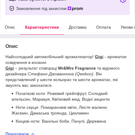
Замовлення під захистом
Опис
Характеристики
Доставка
Оплата
Умови 
Опис
Найсолодший автомобільний ароматизатор!
Gigi
- ароматне
освідчення в коханні.
Gigi
– результат співпраці
Mr&Mrs Fragrance
та відомого
дизайнера
Стефано Джованнона (Qeeboo)
. Він
представлений у шести кольорах та шести ароматах, які
змусять вас закохатися.
Початкові ноти: Рожевий грейпфрут, Солодкий
апельсин, Маракуя, Квітковий мед, Водні акценти
Ноти серця: Помаранчеві квіти, Листя малини,
Жасмин, Дамаська троянда, Цикламен
Кінцеві ноти: Ванільні боби, Пачулі, Деревина
Приховати