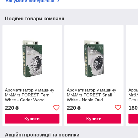
Всі умови повернення
Подібні товари компанії
Ароматизатор у машину
Ароматизатор у машину
Аром
Mr&Mrs FOREST Fern
Mr&Mrs FOREST Snail
Mr&M
White - Cedar Wood
White - Noble Oud
Citru
220
220
180
₴
₴
Купити
Купити
Акційні пропозиції та новинки