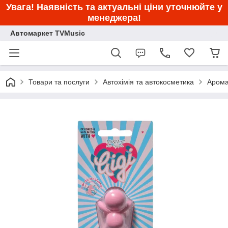
Увага! Наявність та актуальні ціни уточнюйте у
менеджера!
Автомаркет TVMusic
Товари та послуги
Автохімія та автокосметика
Арома