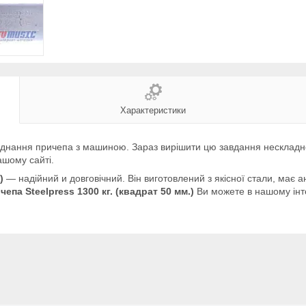
Характеристики
єднання
причепа
з
машиною
.
Зараз
вирішити
цю
завдання
нескладн
ашому
сайті
.
.)
―
надійний
и
довговічний
.
Він
виготовлений
з
якісної
стали
,
має
а
чепа
Steelpress
1300
кг
. (
квадрат
50
мм
.)
Ви можете в нашому інт