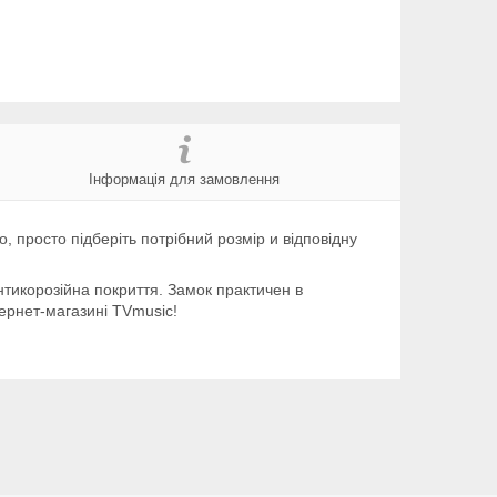
Інформація для замовлення
о
,
просто
підберіть
потрібний
розмір
и
відповідну
нтикорозійна
покриття
.
Замок
практичен
в
ернет-магазині TVmusic!