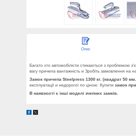
Опис
Багато хто
автомобілісти
стикаються
з
проблемою
з'
вагу
причепа
вантажність
и
Зробіть
замовлення
на
н
Замок
причепа
Steelpress
1300
кг
. (
квадрат
50
мм
експлуатації
и
недорогої
по
ціною
. Купити
з
амок
при
В
наявності
є
інші
моделі
зчепних
замків
.