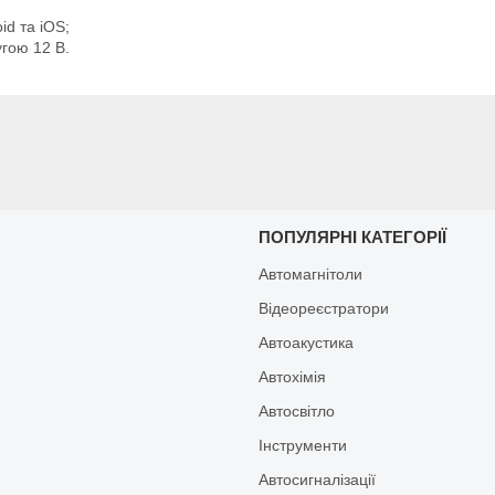
id та iOS;
гою 12 В.
И
ПОПУЛЯРНІ КАТЕГОРІЇ
Автомагнітоли
Відеореєстратори
Автоакустика
Автохімія
Автосвітло
Інструменти
Автосигналізації