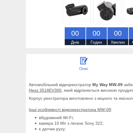
0
0
0
0
0
0
Днів
Годин
Хвилин
Опис
Автомобільний відеореєстратор
My Way MW-09
забе
Hess 3518EV300
, який відрізняється високою продук
Корпус реєстратора виготовлено з міцного та якісн
Інші особливості відеореєстратора MW-09
:
вбудований Wi-Fi;
камера 10 Мп з лінзою Sony 322;
є датчик руху;