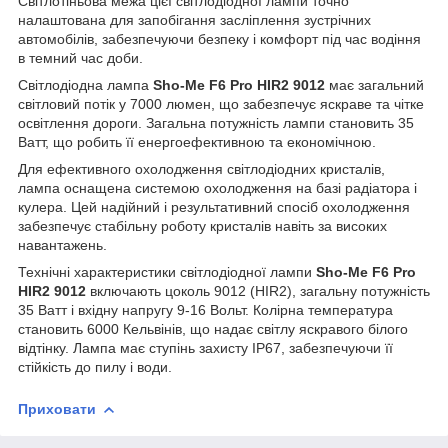
Світлотіньова межа цієї світлодіодної лампи точно
налаштована для запобігання засліплення зустрічних
автомобілів, забезпечуючи безпеку і комфорт під час водіння
в темний час доби.
Світлодіодна лампа
Sho-Me F6 Pro HIR2 9012
має загальний
світловий потік у 7000 люмен, що забезпечує яскраве та чітке
освітлення дороги. Загальна потужність лампи становить 35
Ватт, що робить її енергоефективною та економічною.
Для ефективного охолодження світлодіодних кристалів,
лампа оснащена системою охолодження на базі радіатора і
кулера. Цей надійний і результативний спосіб охолодження
забезпечує стабільну роботу кристалів навіть за високих
навантажень.
Технічні характеристики світлодіодної лампи
Sho-Me F6 Pro
HIR2 9012
включають цоколь 9012 (HIR2), загальну потужність
35 Ватт і вхідну напругу 9-16 Вольт. Колірна температура
становить 6000 Кельвінів, що надає світлу яскравого білого
відтінку. Лампа має ступінь захисту IP67, забезпечуючи її
стійкість до пилу і води.
Приховати