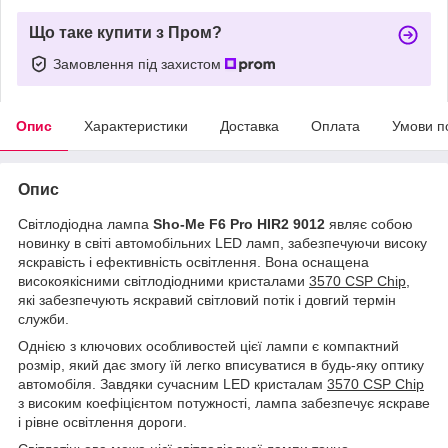
Що таке купити з Пром?
Замовлення під захистом
Опис
Характеристики
Доставка
Оплата
Умови п
Опис
Світлодіодна лампа
Sho-Me F6 Pro HIR2 9012
являє собою
новинку в світі автомобільних LED ламп, забезпечуючи високу
яскравість і ефективність освітлення. Вона оснащена
високоякісними світлодіодними кристалами
3570 CSP Chip
,
які забезпечують яскравий світловий потік і довгий термін
служби.
Однією з ключових особливостей цієї лампи є компактний
розмір, який дає змогу їй легко вписуватися в будь-яку оптику
автомобіля. Завдяки сучасним LED кристалам
3570 CSP Chip
з високим коефіцієнтом потужності, лампа забезпечує яскраве
і рівне освітлення дороги.