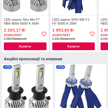
LED-лампи Sho-Me F7
LED-лампи SHO-ME F1
LED
HB4 9006 6500 K 45W
H7 6000 K 26W
HB3
2 203,17
1 953,93
1 9
₴/
₴/
комплект
комплект
ком
2 369 ₴/комплект
2 101 ₴/комплект
2 101
Купити
Купити
Акційні пропозиції та новинки
–7%
–7%