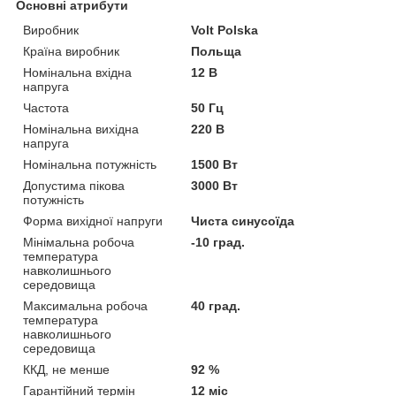
Основні атрибути
Виробник
Volt Polska
Країна виробник
Польща
Номінальна вхідна
12 В
напруга
Частота
50 Гц
Номінальна вихідна
220 В
напруга
Номінальна потужність
1500 Вт
Допустима пікова
3000 Вт
потужність
Форма вихідної напруги
Чиста синусоїда
Мінімальна робоча
-10 град.
температура
навколишнього
середовища
Максимальна робоча
40 град.
температура
навколишнього
середовища
ККД, не менше
92 %
Гарантійний термін
12 міс