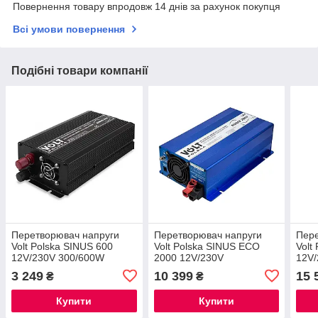
Повернення товару впродовж 14 днів за рахунок покупця
Всі умови повернення
Подібні товари компанії
Перетворювач напруги
Перетворювач напруги
Пере
Volt Polska SINUS 600
Volt Polska SINUS ECO
Volt
12V/230V 300/600W
2000 12V/230V
12V
1000/2000W
3 249
10 399
15 
₴
₴
Купити
Купити