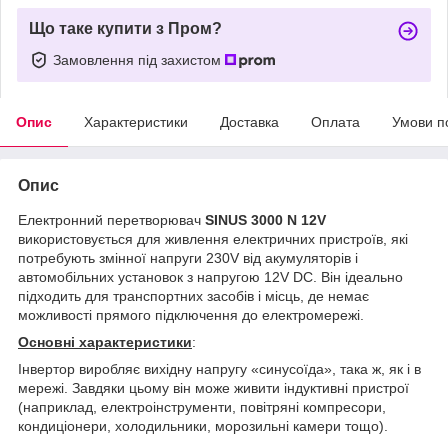
Що таке купити з Пром?
Замовлення під захистом
Опис
Характеристики
Доставка
Оплата
Умови п
Опис
Електронний перетворювач
SINUS 3000 N 12V
використовується для живлення електричних пристроїв, які
потребують змінної напруги 230V від акумуляторів і
автомобільних установок з напругою 12V DC. Він ідеально
підходить для транспортних засобів і місць, де немає
можливості прямого підключення до електромережі.
Основні характеристики
:
Інвертор виробляє вихідну напругу «синусоїда», така ж, як і в
мережі. Завдяки цьому він може живити індуктивні пристрої
(наприклад, електроінструменти, повітряні компресори,
кондиціонери, холодильники, морозильні камери тощо).