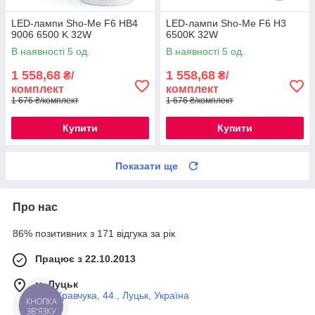
LED-лампи Sho-Me F6 HB4
LED-лампи Sho-Me F6 H3
9006 6500 K 32W
6500K 32W
В наявності 5 од.
В наявності 5 од.
1 558,68
1 558,68
₴/
₴/
комплект
комплект
1 676 ₴/комплект
1 676 ₴/комплект
Купити
Купити
Показати ще
Про нас
86% позитивних з 171 відгука за рік
Працює з 22.10.2013
м. Луцьк
вул. Кравчука, 44., Луцьк, Україна
КНОПКА
ЗВ'ЯЗКУ