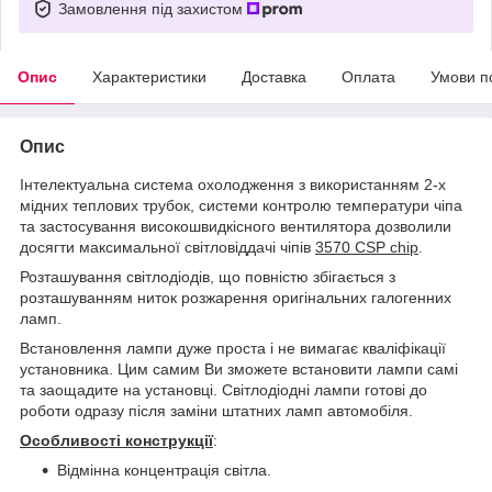
Замовлення під захистом
Опис
Характеристики
Доставка
Оплата
Умови п
Опис
Інтелектуальна система охолодження з використанням 2-х
мідних теплових трубок, системи контролю температури чіпа
та застосування високошвидкісного вентилятора дозволили
досягти максимальної світловіддачі чіпів
3570 CSP chip
.
Розташування світлодіодів, що повністю збігається з
розташуванням ниток розжарення оригінальних галогенних
ламп.
Встановлення лампи дуже проста і не вимагає кваліфікації
установника. Цим самим Ви зможете встановити лампи самі
та заощадите на установці. Світлодіодні лампи готові до
роботи одразу після заміни штатних ламп автомобіля.
Особливості конструкції
:
Відмінна концентрація світла.