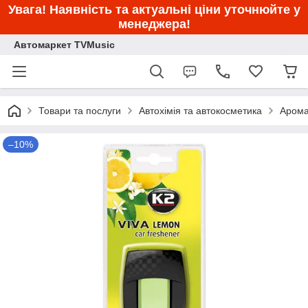
Увага! Наявність та актуальні ціни уточнюйте у
менеджера!
Автомаркет TVMusic
Товари та послуги
Автохімія та автокосметика
Арома
–10%