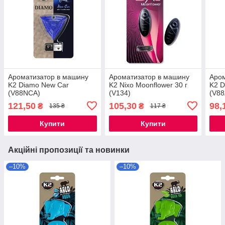
Ароматизатор в машину
Ароматизатор в машину
Аром
K2 Diamo New Car
K2 Nixo Moonflower 30 г
K2 D
(V88NCA)
(V134)
(V8
121,50
105,30
98,
₴
₴
135 ₴
117 ₴
Купити
Купити
Акційні пропозиції та новинки
–10%
–10%